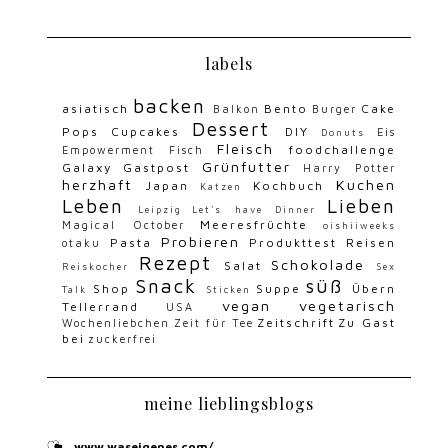
labels
backen
asiatisch
Bento
Cake
Balkon
Burger
Dessert
Pops
Cupcakes
DIY
Eis
Donuts
Fleisch
foodchallenge
Empowerment
Fisch
Grünfutter
Galaxy
Gastpost
Harry Potter
herzhaft
Kuchen
Japan
Kochbuch
Katzen
Leben
Lieben
Leipzig
Let's have Dinner
Meeresfrüchte
Magical October
oishiiweeks
Probieren
Pasta
Produkttest
Reisen
otaku
Rezept
Schokolade
Salat
Reiskocher
Sex
Snack
süß
Shop
Suppe
Übern
Talk
Sticken
vegan
vegetarisch
Tellerrand
USA
Zeitschrift
Zu Gast
Wochenliebchen
Zeit für Tee
bei
zuckerfrei
meine lieblingsblogs
www.waseigenes.com/