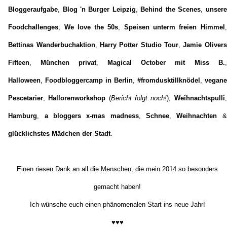
Bloggeraufgabe
,
Blog 'n Burger Leipzig
,
Behind the Scenes
,
unsere
Foodchallenges
,
We love the 50s
,
Speisen unterm freien Himmel
,
Bettinas Wanderbuchaktion
,
Harry Potter Studio Tour
,
Jamie Olivers
Fifteen
,
München privat
,
Magical October mit Miss B.
,
Halloween
,
Foodbloggercamp in Berlin
,
#fromdusktillknödel
,
vegane
Pescetarier
,
Hallorenworkshop
(
Bericht folgt noch!
),
Weihnachtspulli
,
Hamburg
,
a bloggers x-mas madness
,
Schnee
,
Weihnachten
&
glücklichstes Mädchen der Stadt
.
Einen riesen Dank an all die Menschen, die mein 2014 so besonders
gemacht haben!
Ich wünsche euch einen phänomenalen Start ins neue Jahr!
♥♥♥