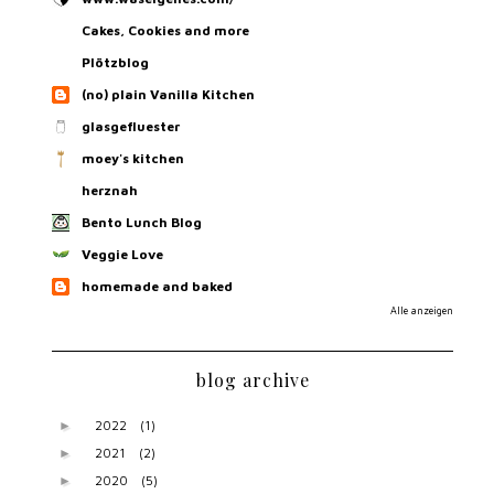
Cakes, Cookies and more
Plötzblog
(no) plain Vanilla Kitchen
glasgefluester
moey's kitchen
herznah
Bento Lunch Blog
Veggie Love
homemade and baked
Alle anzeigen
blog archive
2022
(1)
►
2021
(2)
►
2020
(5)
►