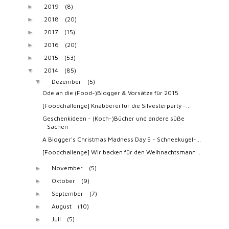
2019
(8)
►
2018
(20)
►
2017
(15)
►
2016
(20)
►
2015
(53)
►
2014
(85)
▼
Dezember
(5)
▼
Ode an die (Food-)Blogger & Vorsätze für 2015
[Foodchallenge] Knabberei für die Silvesterparty -...
Geschenkideen - (Koch-)Bücher und andere süße
Sachen
A Blogger's Christmas Madness Day 5 - Schneekugel-...
[Foodchallenge] Wir backen für den Weihnachtsmann ...
November
(5)
►
Oktober
(9)
►
September
(7)
►
August
(10)
►
Juli
(5)
►