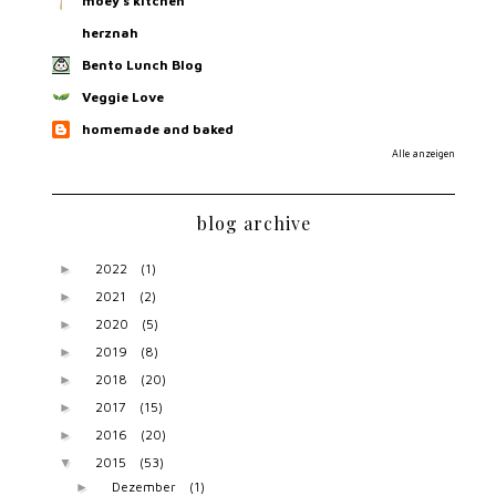
moey's kitchen
herznah
Bento Lunch Blog
Veggie Love
homemade and baked
Alle anzeigen
blog archive
2022
(1)
►
2021
(2)
►
2020
(5)
►
2019
(8)
►
2018
(20)
►
2017
(15)
►
2016
(20)
►
2015
(53)
▼
Dezember
(1)
►