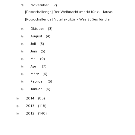
November
(2)
▼
[Foodchallenge] Der Weihnachtsmarkt für zu Hause: ...
[Foodchallenge] Nutella-Likör - Was Süßes für die ...
Oktober
(3)
►
August
(4)
►
Juli
(5)
►
Juni
(5)
►
Mai
(9)
►
April
(7)
►
März
(6)
►
Februar
(5)
►
Januar
(6)
►
2014
(85)
►
2013
(118)
►
2012
(140)
►