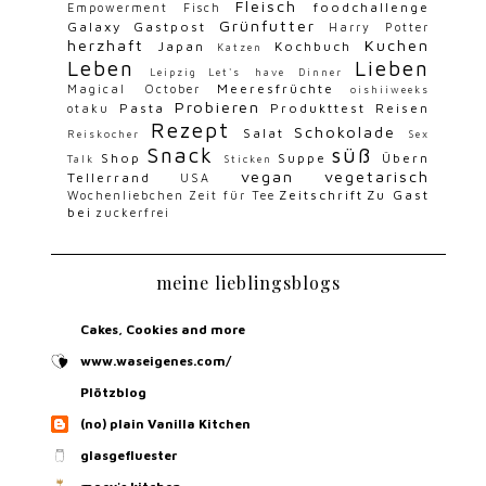
Fleisch
foodchallenge
Empowerment
Fisch
Grünfutter
Galaxy
Gastpost
Harry Potter
herzhaft
Kuchen
Japan
Kochbuch
Katzen
Leben
Lieben
Leipzig
Let's have Dinner
Meeresfrüchte
Magical October
oishiiweeks
Probieren
Pasta
Produkttest
Reisen
otaku
Rezept
Schokolade
Salat
Reiskocher
Sex
Snack
süß
Shop
Suppe
Übern
Talk
Sticken
vegan
vegetarisch
Tellerrand
USA
Zeitschrift
Zu Gast
Wochenliebchen
Zeit für Tee
bei
zuckerfrei
meine lieblingsblogs
Cakes, Cookies and more
www.waseigenes.com/
Plötzblog
(no) plain Vanilla Kitchen
glasgefluester