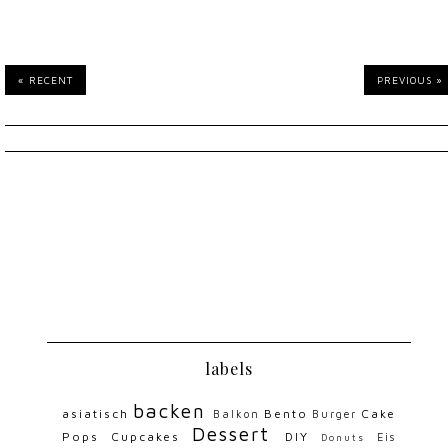
« RECENT
PREVIOUS »
labels
backen
asiatisch
Bento
Cake
Balkon
Burger
Dessert
Pops
Cupcakes
DIY
Eis
Donuts