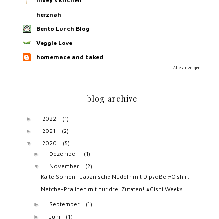
moey's kitchen
herznah
Bento Lunch Blog
Veggie Love
homemade and baked
Alle anzeigen
blog archive
2022
(1)
►
2021
(2)
►
2020
(5)
▼
Dezember
(1)
►
November
(2)
▼
Kalte Somen –Japanische Nudeln mit Dipsoße #Oishii...
Matcha-Pralinen mit nur drei Zutaten! #OishiiWeeks
September
(1)
►
Juni
(1)
►