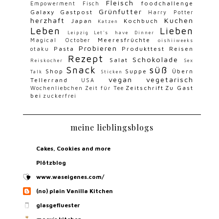
Fleisch
foodchallenge
Empowerment
Fisch
Grünfutter
Galaxy
Gastpost
Harry Potter
herzhaft
Kuchen
Japan
Kochbuch
Katzen
Leben
Lieben
Leipzig
Let's have Dinner
Meeresfrüchte
Magical October
oishiiweeks
Probieren
Pasta
Produkttest
Reisen
otaku
Rezept
Schokolade
Salat
Reiskocher
Sex
Snack
süß
Shop
Suppe
Übern
Talk
Sticken
vegan
vegetarisch
Tellerrand
USA
Zeitschrift
Zu Gast
Wochenliebchen
Zeit für Tee
bei
zuckerfrei
meine lieblingsblogs
Cakes, Cookies and more
Plötzblog
www.waseigenes.com/
(no) plain Vanilla Kitchen
glasgefluester