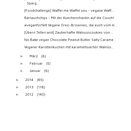
Sparg...
[Foodchallenge] Waffel me Waffel you - vegane Waff...
Bärlauchchips - Mit der Kuechenchaotin auf die Couch!
#veganforfett Vegane Oreo-Brownies, die euch vom H...
[Übern Tellerrand] Zauberhafte Walnusscookies von ...
No Bake vegan Chocolate Peanut Butter Salty Carame...
Veganer Karottenkuchen mit karamellisierten Walnüs...
März
(6)
►
Februar
(5)
►
Januar
(6)
►
2014
(85)
►
2013
(118)
►
2012
(140)
►