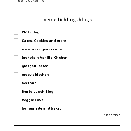
bei
zuckerfrei
meine lieblingsblogs
Plötzblog
Cakes, Cookies and more
www.waseigenes.com/
(no) plain Vanilla Kitchen
glasgefluester
moey's kitchen
herznah
Bento Lunch Blog
Veggie Love
homemade and baked
Alle anzeigen