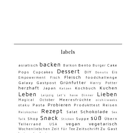
labels
backen
asiatisch
Bento
Cake
Balkon
Burger
Dessert
Pops
Cupcakes
DIY
Eis
Donuts
Fleisch
foodchallenge
Empowerment
Fisch
Grünfutter
Galaxy
Gastpost
Harry Potter
herzhaft
Kuchen
Japan
Kochbuch
Katzen
Leben
Lieben
Leipzig
Let's have Dinner
Meeresfrüchte
Magical October
oishiiweeks
Probieren
Pasta
Produkttest
Reisen
otaku
Rezept
Schokolade
Salat
Reiskocher
Sex
Snack
süß
Shop
Suppe
Übern
Talk
Sticken
vegan
vegetarisch
Tellerrand
USA
Zeitschrift
Zu Gast
Wochenliebchen
Zeit für Tee