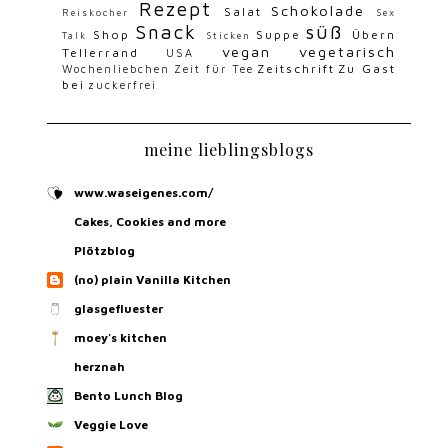
Rezept
Schokolade
Salat
Reiskocher
Sex
Snack
süß
Shop
Suppe
Übern
Talk
Sticken
vegan
vegetarisch
Tellerrand
USA
Zeitschrift
Zu Gast
Wochenliebchen
Zeit für Tee
bei
zuckerfrei
meine lieblingsblogs
www.waseigenes.com/
Cakes, Cookies and more
Plötzblog
(no) plain Vanilla Kitchen
glasgefluester
moey's kitchen
herznah
Bento Lunch Blog
Veggie Love