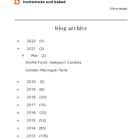
homemade and baked
Alle anzeigen
blog archive
2022
(1)
►
2021
(2)
▼
Mai
(2)
▼
Anime Food: Haikyuu!! Cookies
Schoko-Meringue-Tarte
2020
(5)
►
2019
(8)
►
2018
(20)
►
2017
(15)
►
2016
(20)
►
2015
(53)
►
2014
(85)
►
2013
(118)
►