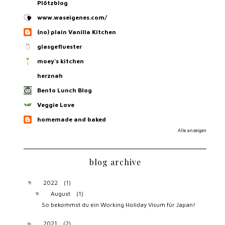
Plötzblog
www.waseigenes.com/
(no) plain Vanilla Kitchen
glasgefluester
moey's kitchen
herznah
Bento Lunch Blog
Veggie Love
homemade and baked
Alle anzeigen
blog archive
2022
(1)
▼
August
(1)
▼
So bekommst du ein Working Holiday Visum für Japan!
2021
(2)
►