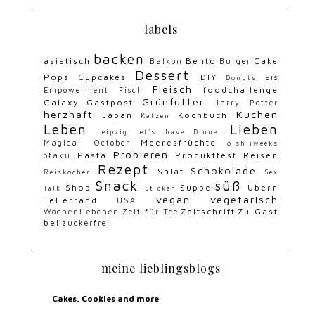
labels
backen
asiatisch
Bento
Cake
Balkon
Burger
Dessert
Pops
Cupcakes
DIY
Eis
Donuts
Fleisch
foodchallenge
Empowerment
Fisch
Grünfutter
Galaxy
Gastpost
Harry Potter
herzhaft
Kuchen
Japan
Kochbuch
Katzen
Leben
Lieben
Leipzig
Let's have Dinner
Meeresfrüchte
Magical October
oishiiweeks
Probieren
Pasta
Produkttest
Reisen
otaku
Rezept
Schokolade
Salat
Reiskocher
Sex
Snack
süß
Shop
Suppe
Übern
Talk
Sticken
vegan
vegetarisch
Tellerrand
USA
Zeitschrift
Zu Gast
Wochenliebchen
Zeit für Tee
bei
zuckerfrei
meine lieblingsblogs
Cakes, Cookies and more