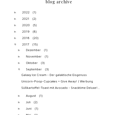
blog archive
2022
(1)
►
2021
(2)
►
2020
(5)
►
2019
(8)
►
2018
(20)
►
2017
(15)
▼
Dezember
(1)
►
November
(1)
►
Oktober
(3)
►
September
(3)
▼
Galaxy Ice Cream - Der galaktische Eisgenuss
Unicorn-Poop-Cupcakes + Give Away! | Werbung
Süßkartoffel-Toast mit Avocado - Snacktime Deluxe!...
August
(1)
►
Juli
(2)
►
Juni
(1)
►
Mai
(1)