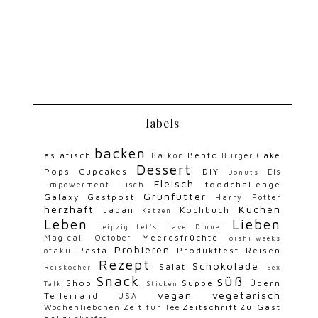
labels
backen
asiatisch
Bento
Cake
Balkon
Burger
Dessert
Pops
Cupcakes
DIY
Eis
Donuts
Fleisch
foodchallenge
Empowerment
Fisch
Grünfutter
Galaxy
Gastpost
Harry Potter
herzhaft
Kuchen
Japan
Kochbuch
Katzen
Leben
Lieben
Leipzig
Let's have Dinner
Meeresfrüchte
Magical October
oishiiweeks
Probieren
Pasta
Produkttest
Reisen
otaku
Rezept
Schokolade
Salat
Reiskocher
Sex
Snack
süß
Shop
Suppe
Übern
Talk
Sticken
vegan
vegetarisch
Tellerrand
USA
Zeitschrift
Zu Gast
Wochenliebchen
Zeit für Tee