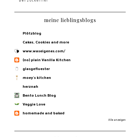
bei
zuckerfrei
meine lieblingsblogs
Plötzblog
Cakes, Cookies and more
www.waseigenes.com/
(no) plain Vanilla Kitchen
glasgefluester
moey's kitchen
herznah
Bento Lunch Blog
Veggie Love
homemade and baked
Alle anzeigen