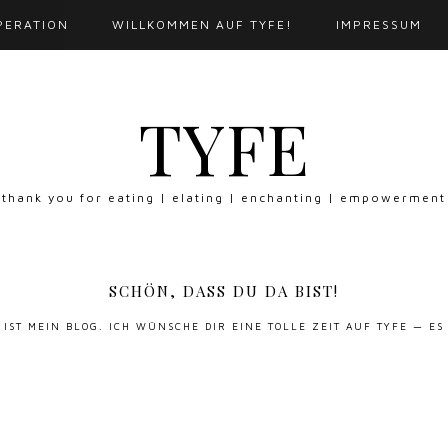
PERATION
WILLKOMMEN AUF TYFE!
IMPRESSUM
TYFE
thank you for eating | elating | enchanting | empowerment
SCHÖN, DASS DU DA BIST!
S IST MEIN BLOG. ICH WÜNSCHE DIR EINE TOLLE ZEIT AUF TYFE — ES