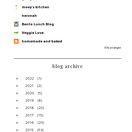
moey's kitchen
herznah
Bento Lunch Blog
Veggie Love
homemade and baked
Alle anzeigen
blog archive
2022
(1)
►
2021
(2)
►
2020
(5)
►
2019
(8)
►
2018
(20)
►
2017
(15)
►
2016
(20)
►
2015
(53)
►