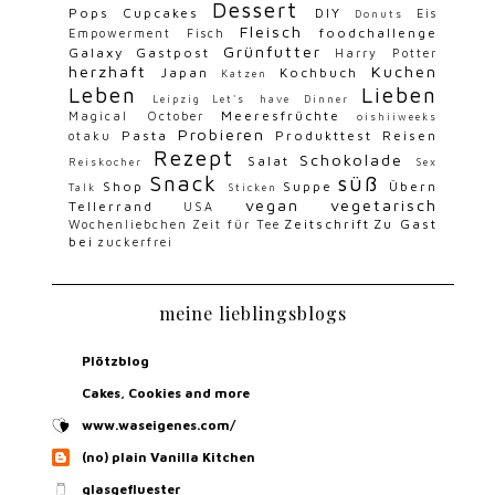
Dessert
Pops
Cupcakes
DIY
Eis
Donuts
Fleisch
foodchallenge
Empowerment
Fisch
Grünfutter
Galaxy
Gastpost
Harry Potter
herzhaft
Kuchen
Japan
Kochbuch
Katzen
Leben
Lieben
Leipzig
Let's have Dinner
Meeresfrüchte
Magical October
oishiiweeks
Probieren
Pasta
Produkttest
Reisen
otaku
Rezept
Schokolade
Salat
Reiskocher
Sex
Snack
süß
Shop
Suppe
Übern
Talk
Sticken
vegan
vegetarisch
Tellerrand
USA
Zeitschrift
Zu Gast
Wochenliebchen
Zeit für Tee
bei
zuckerfrei
meine lieblingsblogs
Plötzblog
Cakes, Cookies and more
www.waseigenes.com/
(no) plain Vanilla Kitchen
glasgefluester