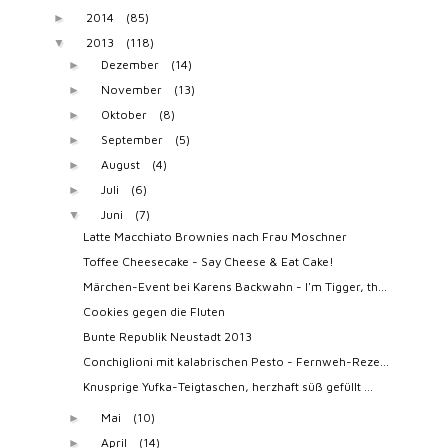
2014
(85)
►
2013
(118)
▼
Dezember
(14)
►
November
(13)
►
Oktober
(8)
►
September
(5)
►
August
(4)
►
Juli
(6)
►
Juni
(7)
▼
Latte Macchiato Brownies nach Frau Moschner
Toffee Cheesecake - Say Cheese & Eat Cake!
Märchen-Event bei Karens Backwahn - I'm Tigger, th...
Cookies gegen die Fluten
Bunte Republik Neustadt 2013
Conchiglioni mit kalabrischen Pesto - Fernweh-Reze...
Knusprige Yufka-Teigtaschen, herzhaft süß gefüllt ...
Mai
(10)
►
April
(14)
►