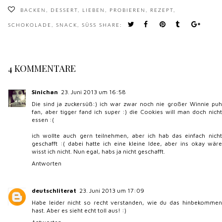
BACKEN
,
DESSERT
,
LIEBEN
,
PROBIEREN
,
REZEPT
,
SCHOKOLADE
,
SNACK
,
SÜSS
SHARE:
4 KOMMENTARE
Sinichan
23. Juni 2013 um 16:58
Die sind ja zuckersüß:) ich war zwar noch nie großer Winnie puh
fan, aber tigger fand ich super :) die Cookies will man doch nicht
essen :(
ich wollte auch gern teilnehmen, aber ich hab das einfach nicht
geschafft :( dabei hatte ich eine kleine Idee, aber ins okay wäre
wisst ich nicht. Nun egal, habs ja nicht geschafft.
Antworten
deutschliterat
23. Juni 2013 um 17:09
Habe leider nicht so recht verstanden, wie du das hinbekommen
hast. Aber es sieht echt toll aus! :)