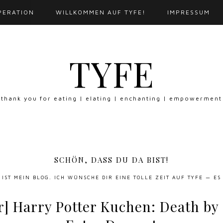
PERATION
WILLKOMMEN AUF TYFE!
IMPRESSUM
TYFE
thank you for eating | elating | enchanting | empowerment
SCHÖN, DASS DU DA BIST!
S IST MEIN BLOG. ICH WÜNSCHE DIR EINE TOLLE ZEIT AUF TYFE — ES
r] Harry Potter Kuchen: Death by