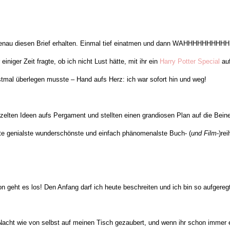
enau diesen Brief erhalten. Einmal tief einatmen und dann WAHHHHHHHHHH! S
einiger Zeit fragte, ob ich nicht Lust hätte, mit ihr ein
Harry Potter Special
au
stmal überlegen musste – Hand aufs Herz: ich war sofort hin und weg!
tzelten Ideen aufs Pergament und stellten einen grandiosen Plan auf die Be
lste genialste wunderschönste und einfach phänomenalste Buch- (
und Film-
)re
n geht es los! Den Anfang darf ich heute beschreiten und ich bin so aufgereg
Nacht wie von selbst auf meinen Tisch gezaubert, und wenn ihr schon immer e