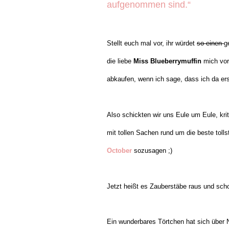
aufgenommen sind.“
Stellt euch mal vor, ihr würdet
so einen
g
die liebe
Miss Blueberrymuffin
mich vor 
abkaufen, wenn ich sage, dass ich da er
Also schickten wir uns Eule um Eule, kri
mit tollen Sachen rund um die beste tol
October
sozusagen ;)
Jetzt heißt es Zauberstäbe raus und scho
Ein wunderbares Törtchen hat sich über 