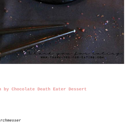
h by Chocolate Death Eater Dessert
urchmesser