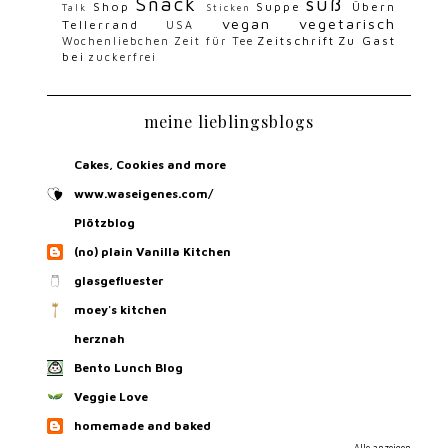
Snack
süß
Shop
Suppe
Übern
Talk
Sticken
vegan
vegetarisch
Tellerrand
USA
Zeitschrift
Zu Gast
Wochenliebchen
Zeit für Tee
bei
zuckerfrei
meine lieblingsblogs
Cakes, Cookies and more
www.waseigenes.com/
Plötzblog
(no) plain Vanilla Kitchen
glasgefluester
moey's kitchen
herznah
Bento Lunch Blog
Veggie Love
homemade and baked
Alle anzeigen