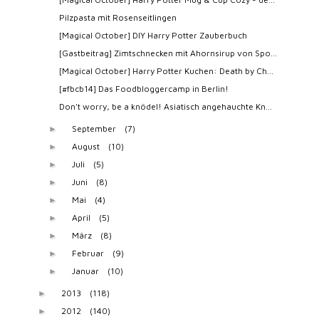
Pilzpasta mit Rosenseitlingen
[Magical October] DIY Harry Potter Zauberbuch
[Gastbeitrag] Zimtschnecken mit Ahornsirup von Spo...
[Magical October] Harry Potter Kuchen: Death by Ch...
[#fbcb14] Das Foodbloggercamp in Berlin!
Don't worry, be a knödel! Asiatisch angehauchte Kn...
September
(7)
►
August
(10)
►
Juli
(5)
►
Juni
(8)
►
Mai
(4)
►
April
(5)
►
März
(8)
►
Februar
(9)
►
Januar
(10)
►
2013
(118)
►
2012
(140)
►