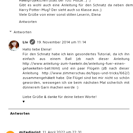
Häkelprojektchen (statt der 100. Mütze...) :)
Gibt es wohl auch eine Anleitung für den Schnatz da neben dem
Harry Potter-Mug? Der sieht auch so Klasse aus ;)
Viele Grüße von einer sonst stillen Leserin, Elena
Antworten
Antworten
Liv
19. November 2014 um 11:14
Hallo liebe Elena!
Für den Schnatz habe ich kein gesondertes Tutorial, da ich ihn
einfach aus einem Ball (zb nach dieser Anleitung
http://www.anleitung-zum-haekeln.de/anleitung-fuer-einen-
gehaekelten-ball.html) und ein paar Flügeln (zB nach dieser
Anleitung http://www.zimmerschau.de/tipps-und-tricks/662/)
zusammengehäkelt habe. Die Flügel sind bei mir nicht so schön
geworden, weswegen ich sie beim nächsten Mal sicherlich mit
dünnerem Garn machen werde :)
Liebe Grüße & danke für deine lieben Worte!
♥
Antworten
mifadiprint
11. April 2022 um 22:31