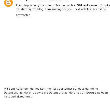
This blog is very nice and informative for
Glitzertassen
. Thanks
for sharing this blog. I am waiting for your next articles. Keep it up.
Antworten
Mit dem Absenden deines Kommentars bestätigst du, dass du meine
Datenschutzerklärung
sowie die
Datenschutzerklärung von Google
gelesen
hast und akzeptierst.