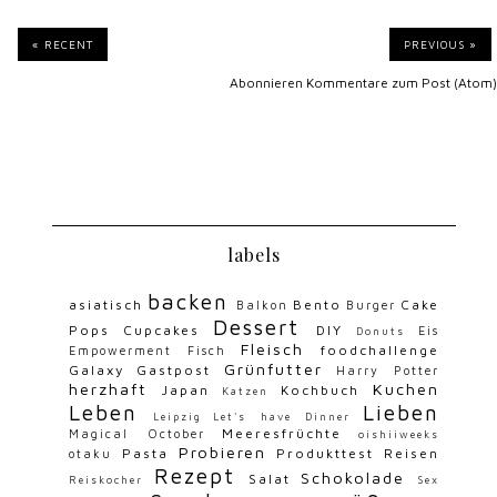
« RECENT
PREVIOUS »
Abonnieren
Kommentare zum Post (Atom)
labels
backen
asiatisch
Bento
Cake
Balkon
Burger
Dessert
Pops
Cupcakes
DIY
Eis
Donuts
Fleisch
foodchallenge
Empowerment
Fisch
Grünfutter
Galaxy
Gastpost
Harry Potter
herzhaft
Kuchen
Japan
Kochbuch
Katzen
Leben
Lieben
Leipzig
Let's have Dinner
Meeresfrüchte
Magical October
oishiiweeks
Probieren
Pasta
Produkttest
Reisen
otaku
Rezept
Schokolade
Salat
Reiskocher
Sex