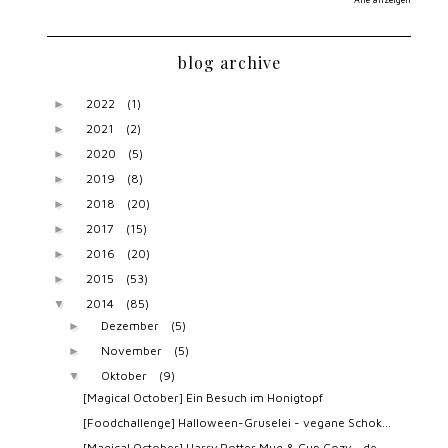
blog archive
2022
(1)
►
2021
(2)
►
2020
(5)
►
2019
(8)
►
2018
(20)
►
2017
(15)
►
2016
(20)
►
2015
(53)
►
2014
(85)
▼
Dezember
(5)
►
November
(5)
►
Oktober
(9)
▼
[Magical October] Ein Besuch im Honigtopf
[Foodchallenge] Halloween-Gruselei - vegane Schok...
[Magical October] Harry Potter Mug & Cup Cozy - de...