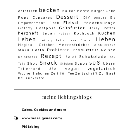
backen
asiatisch
Bento
Cake
Balkon
Burger
Dessert
Pops
Cupcakes
DIY
Eis
Donuts
Fleisch
foodchallenge
Empowerment
Fisch
Grünfutter
Galaxy
Gastpost
Harry Potter
herzhaft
Kuchen
Japan
Kochbuch
Katzen
Leben
Lieben
Leipzig
Let's have Dinner
Meeresfrüchte
Magical October
oishiiweeks
Probieren
Pasta
Produkttest
Reisen
otaku
Rezept
Schokolade
Salat
Reiskocher
Sex
Snack
süß
Shop
Suppe
Übern
Talk
Sticken
vegan
vegetarisch
Tellerrand
USA
Zeitschrift
Zu Gast
Wochenliebchen
Zeit für Tee
bei
zuckerfrei
meine lieblingsblogs
Cakes, Cookies and more
www.waseigenes.com/
Plötzblog