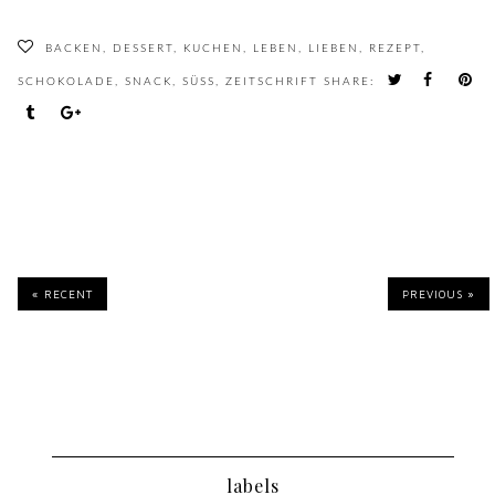
BACKEN
,
DESSERT
,
KUCHEN
,
LEBEN
,
LIEBEN
,
REZEPT
,
SCHOKOLADE
,
SNACK
,
SÜSS
,
ZEITSCHRIFT
SHARE:
« RECENT
PREVIOUS »
labels