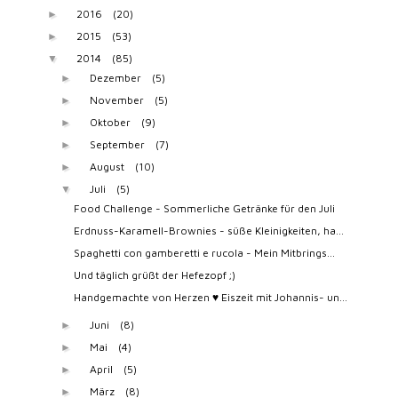
2016
(20)
►
2015
(53)
►
2014
(85)
▼
Dezember
(5)
►
November
(5)
►
Oktober
(9)
►
September
(7)
►
August
(10)
►
Juli
(5)
▼
Food Challenge - Sommerliche Getränke für den Juli
Erdnuss-Karamell-Brownies - süße Kleinigkeiten, ha...
Spaghetti con gamberetti e rucola - Mein Mitbrings...
Und täglich grüßt der Hefezopf ;)
Handgemachte von Herzen ♥ Eiszeit mit Johannis- un...
Juni
(8)
►
Mai
(4)
►
April
(5)
►
März
(8)
►