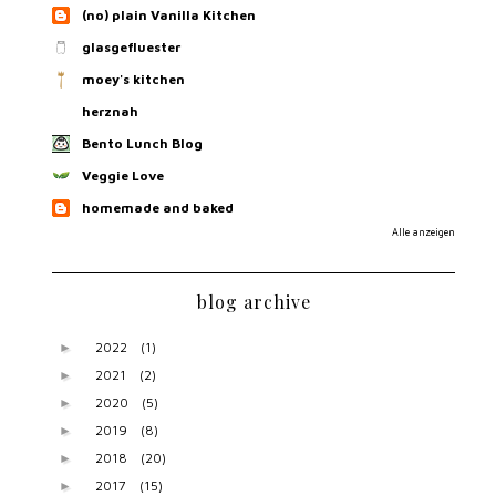
(no) plain Vanilla Kitchen
glasgefluester
moey's kitchen
herznah
Bento Lunch Blog
Veggie Love
homemade and baked
Alle anzeigen
blog archive
2022
(1)
►
2021
(2)
►
2020
(5)
►
2019
(8)
►
2018
(20)
►
2017
(15)
►