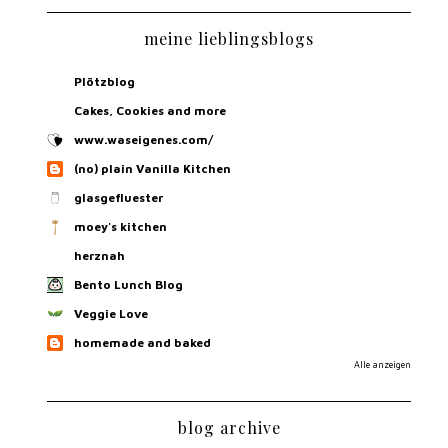
meine lieblingsblogs
Plötzblog
Cakes, Cookies and more
www.waseigenes.com/
(no) plain Vanilla Kitchen
glasgefluester
moey's kitchen
herznah
Bento Lunch Blog
Veggie Love
homemade and baked
Alle anzeigen
blog archive