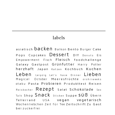
labels
backen
asiatisch
Bento
Cake
Balkon
Burger
Dessert
Pops
Cupcakes
DIY
Eis
Donuts
Fleisch
foodchallenge
Empowerment
Fisch
Grünfutter
Galaxy
Gastpost
Harry Potter
herzhaft
Kuchen
Japan
Kochbuch
Katzen
Leben
Lieben
Leipzig
Let's have Dinner
Meeresfrüchte
Magical October
oishiiweeks
Probieren
Pasta
Produkttest
Reisen
otaku
Rezept
Schokolade
Salat
Reiskocher
Sex
Snack
süß
Shop
Suppe
Übern
Talk
Sticken
vegan
vegetarisch
Tellerrand
USA
Zeitschrift
Zu Gast
Wochenliebchen
Zeit für Tee
bei
zuckerfrei