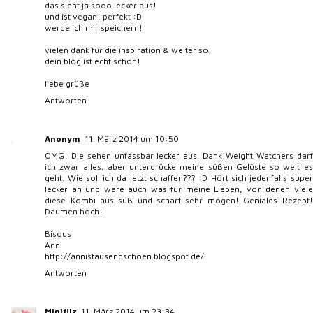
das sieht ja sooo lecker aus!
und ist vegan! perfekt :D
werde ich mir speichern!
vielen dank für die inspiration & weiter so!
dein blog ist echt schön!
liebe grüße
Antworten
Anonym
11. März 2014 um 10:50
OMG! Die sehen unfassbar lecker aus. Dank Weight Watchers darf
ich zwar alles, aber unterdrücke meine süßen Gelüste so weit es
geht. Wie soll ich da jetzt schaffen??? :D Hört sich jedenfalls super
lecker an und wäre auch was für meine Lieben, von denen viele
diese Kombi aus süß und scharf sehr mögen! Geniales Rezept!
Daumen hoch!
Bisous
Anni
http://annistausendschoen.blogspot.de/
Antworten
Minifilz
11. März 2014 um 23:34