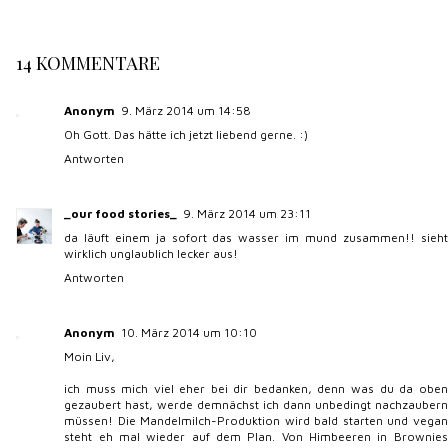
14 KOMMENTARE
Anonym
9. März 2014 um 14:58
Oh Gott. Das hätte ich jetzt liebend gerne. :)
Antworten
_our food stories_
9. März 2014 um 23:11
da läuft einem ja sofort das wasser im mund zusammen!! sieht
wirklich unglaublich lecker aus!
Antworten
Anonym
10. März 2014 um 10:10
Moin Liv,
ich muss mich viel eher bei dir bedanken, denn was du da oben
gezaubert hast, werde demnächst ich dann unbedingt nachzaubern
müssen! Die Mandelmilch-Produktion wird bald starten und vegan
steht eh mal wieder auf dem Plan. Von Himbeeren in Brownies