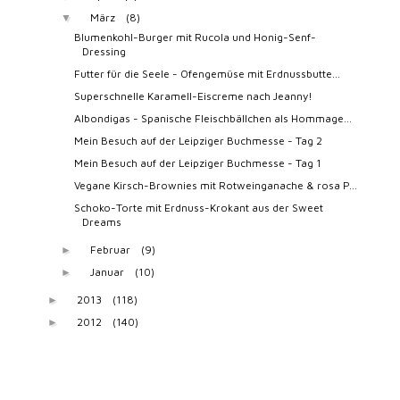
März
(8)
▼
Blumenkohl-Burger mit Rucola und Honig-Senf-
Dressing
Futter für die Seele - Ofengemüse mit Erdnussbutte...
Superschnelle Karamell-Eiscreme nach Jeanny!
Albondigas - Spanische Fleischbällchen als Hommage...
Mein Besuch auf der Leipziger Buchmesse - Tag 2
Mein Besuch auf der Leipziger Buchmesse - Tag 1
Vegane Kirsch-Brownies mit Rotweinganache & rosa P...
Schoko-Torte mit Erdnuss-Krokant aus der Sweet
Dreams
Februar
(9)
►
Januar
(10)
►
2013
(118)
►
2012
(140)
►