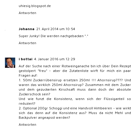
uhiesig.blogspot.de
Antworten
Johanna
21. April 2014 um 10:54
Super Junky! Die werden nachgebacken *.*
Antworten
i bottai
4. Januar 2016 um 12:29
Auf der Suche nach einer Rotweinganache bin ich über Dein Rezept
gestolpert *freu* - aber die Zutatenliste wirft für mich ein paar
Fragen auf:
1. 50ml Zuckerrübensirup ersetzen 250ml !!! Ahornsirup???? Und
waren das wirklich 250ml Ahornsirup? Zusammen mit dem Zucker
und dem gezuckerten Kirschsaft muss dann doch der absolute
Zuckerschock sein?
Und wie funzt die Konsistenz, wenn sich der Flüssiganteil so
reduziert?
2. Optional 200gr Schoggi und eine Handvoll Himbeeren - wie wirkt
sich das denn auf die Konsistenz aus? Muss da nicht Mehl und
Backpulver angeapsst werden?
Antworten