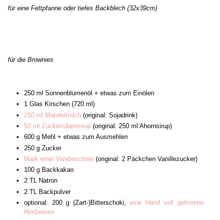
für eine Fettpfanne oder tiefes Backblech (32x39cm)
für die Brownies
250 ml Sonnenblumenöl + etwas zum Einölen
1 Glas Kirschen (720 ml)
250 ml Mandelmilch
(original: Sojadrink)
50 ml Zuckerrübensirup
(original: 250 ml Ahornsirup)
600 g Mehl + etwas zum Ausmehlen
250 g Zucker
Mark einer Vanilleschote
(original: 2 Päckchen Vanillezucker)
100 g Backkakao
2 TL Natron
2 TL Backpulver
optional: 200 g (Zart-)Bitterschoki,
eine Hand voll gefrorene
Himbeeren