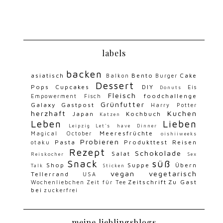
labels
backen
asiatisch
Bento
Cake
Balkon
Burger
Dessert
Pops
Cupcakes
DIY
Eis
Donuts
Fleisch
foodchallenge
Empowerment
Fisch
Grünfutter
Galaxy
Gastpost
Harry Potter
herzhaft
Kuchen
Japan
Kochbuch
Katzen
Leben
Lieben
Leipzig
Let's have Dinner
Meeresfrüchte
Magical October
oishiiweeks
Probieren
Pasta
Produkttest
Reisen
otaku
Rezept
Schokolade
Salat
Reiskocher
Sex
Snack
süß
Shop
Suppe
Übern
Talk
Sticken
vegan
vegetarisch
Tellerrand
USA
Zeitschrift
Zu Gast
Wochenliebchen
Zeit für Tee
bei
zuckerfrei
meine lieblingsblogs