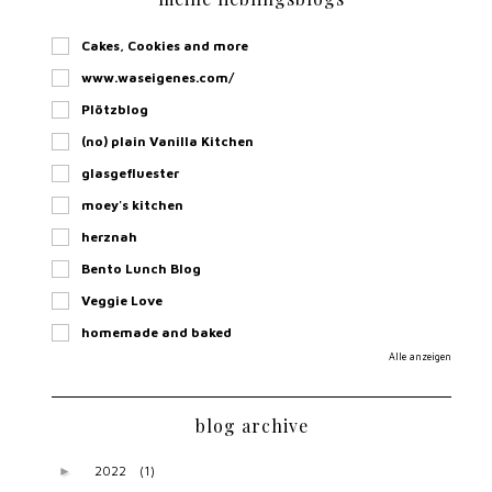
Cakes, Cookies and more
www.waseigenes.com/
Plötzblog
(no) plain Vanilla Kitchen
glasgefluester
moey's kitchen
herznah
Bento Lunch Blog
Veggie Love
homemade and baked
Alle anzeigen
blog archive
2022
(1)
►