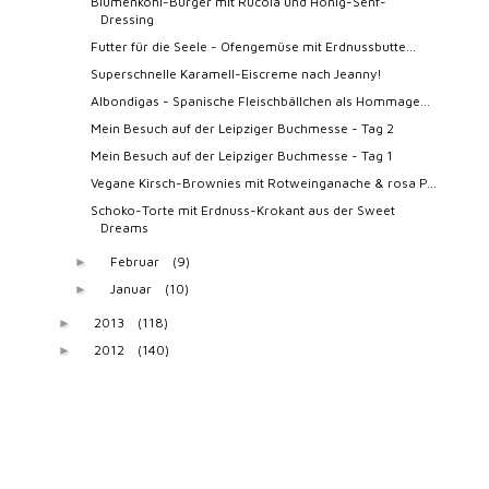
Blumenkohl-Burger mit Rucola und Honig-Senf-
Dressing
Futter für die Seele - Ofengemüse mit Erdnussbutte...
Superschnelle Karamell-Eiscreme nach Jeanny!
Albondigas - Spanische Fleischbällchen als Hommage...
Mein Besuch auf der Leipziger Buchmesse - Tag 2
Mein Besuch auf der Leipziger Buchmesse - Tag 1
Vegane Kirsch-Brownies mit Rotweinganache & rosa P...
Schoko-Torte mit Erdnuss-Krokant aus der Sweet
Dreams
Februar
(9)
►
Januar
(10)
►
2013
(118)
►
2012
(140)
►