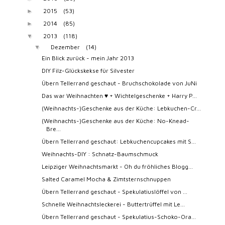
2015
(53)
►
2014
(85)
►
2013
(118)
▼
Dezember
(14)
▼
Ein Blick zurück - mein Jahr 2013
DIY Filz-Glückskekse für Silvester
Übern Tellerrand geschaut - Bruchschokolade von JuNi
Das war Weihnachten ♥ + Wichtelgeschenke + Harry P...
(Weihnachts-)Geschenke aus der Küche: Lebkuchen-Cr...
(Weihnachts-)Geschenke aus der Küche: No-Knead-
Bre...
Übern Tellerrand geschaut: Lebkuchencupcakes mit S...
Weihnachts-DIY : Schnatz-Baumschmuck
Leipziger Weihnachtsmarkt - Oh du fröhliches Blogg...
Salted Caramel Mocha & Zimtsternschnuppen
Übern Tellerrand geschaut - Spekulatiuslöffel von ...
Schnelle Weihnachtsleckerei - Buttertrüffel mit Le...
Übern Tellerrand geschaut - Spekulatius-Schoko-Ora...