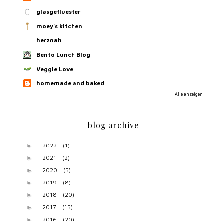
glasgefluester
moey's kitchen
herznah
Bento Lunch Blog
Veggie Love
homemade and baked
Alle anzeigen
blog archive
2022
(1)
►
2021
(2)
►
2020
(5)
►
2019
(8)
►
2018
(20)
►
2017
(15)
►
2016
(20)
►