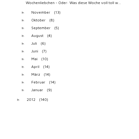
Wochenliebchen - Oder: Was diese Woche voll toll w...
November
(13)
►
Oktober
(8)
►
September
(5)
►
August
(4)
►
Juli
(6)
►
Juni
(7)
►
Mai
(10)
►
April
(14)
►
März
(14)
►
Februar
(14)
►
Januar
(9)
►
2012
(140)
►