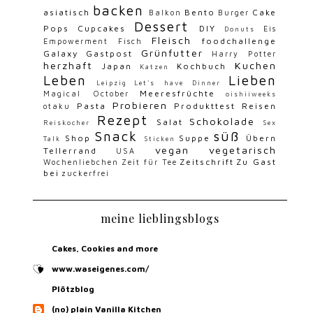
backen
asiatisch
Bento
Cake
Balkon
Burger
Dessert
Pops
Cupcakes
DIY
Eis
Donuts
Fleisch
foodchallenge
Empowerment
Fisch
Grünfutter
Galaxy
Gastpost
Harry Potter
herzhaft
Kuchen
Japan
Kochbuch
Katzen
Leben
Lieben
Leipzig
Let's have Dinner
Meeresfrüchte
Magical October
oishiiweeks
Probieren
Pasta
Produkttest
Reisen
otaku
Rezept
Schokolade
Salat
Reiskocher
Sex
Snack
süß
Shop
Suppe
Übern
Talk
Sticken
vegan
vegetarisch
Tellerrand
USA
Zeitschrift
Zu Gast
Wochenliebchen
Zeit für Tee
bei
zuckerfrei
meine lieblingsblogs
Cakes, Cookies and more
www.waseigenes.com/
Plötzblog
(no) plain Vanilla Kitchen