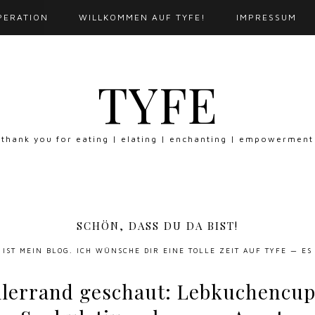
PERATION
WILLKOMMEN AUF TYFE!
IMPRESSUM
TYFE
thank you for eating | elating | enchanting | empowerment
SCHÖN, DASS DU DA BIST!
S IST MEIN BLOG. ICH WÜNSCHE DIR EINE TOLLE ZEIT AUF TYFE — ES
llerrand geschaut: Lebkuchencup