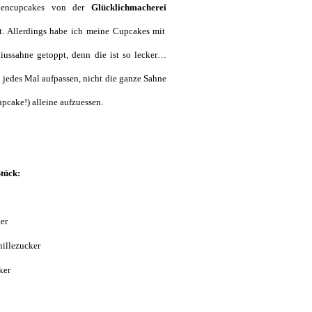
hencupcakes von der
Glücklichmacherei
rt. Allerdings habe ich meine Cupcakes mit
iussahne getoppt, denn die ist so lecker…
 jedes Mal aufpassen, nicht die ganze Sahne
pcake!) alleine aufzuessen.
tück:
er
nillezucker
ker