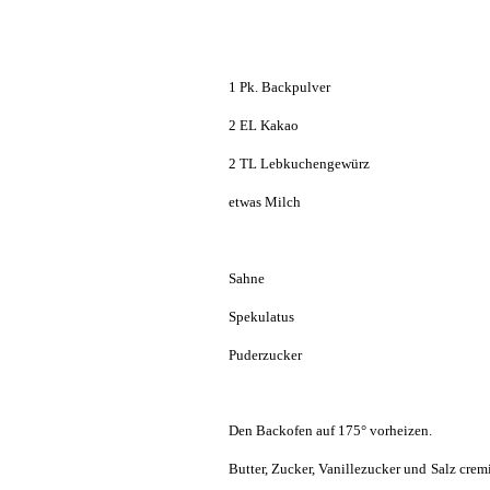
1 Pk. Backpulver
2 EL Kakao
2 TL Lebkuchengewürz
etwas Milch
Sahne
Spekulatus
Puderzucker
Den Backofen auf 175° vorheizen.
Butter, Zucker, Vanillezucker und Salz cr