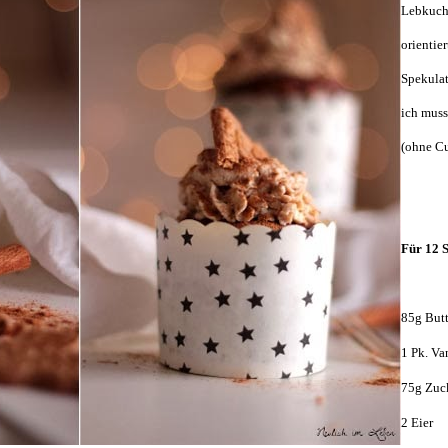
Lebkuc
orientie
Spekulat
ich muss
(ohne Cu
Für 12 S
85g Butt
1 Pk. Va
75g Zuc
2 Eier