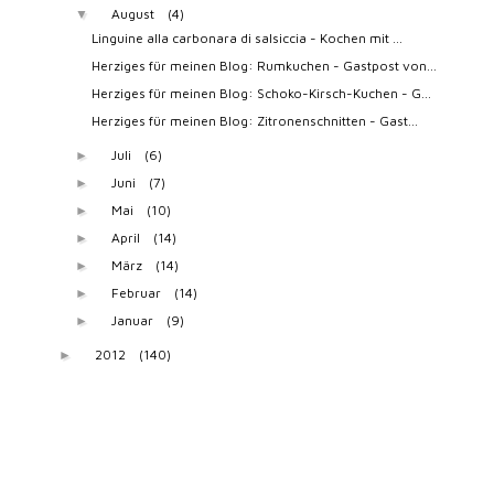
August
(4)
▼
Linguine alla carbonara di salsiccia - Kochen mit ...
Herziges für meinen Blog: Rumkuchen - Gastpost von...
Herziges für meinen Blog: Schoko-Kirsch-Kuchen - G...
Herziges für meinen Blog: Zitronenschnitten - Gast...
Juli
(6)
►
Juni
(7)
►
Mai
(10)
►
April
(14)
►
März
(14)
►
Februar
(14)
►
Januar
(9)
►
2012
(140)
►