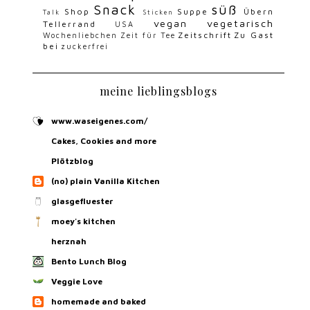
Snack
süß
Shop
Suppe
Übern
Talk
Sticken
vegan
vegetarisch
Tellerrand
USA
Zeitschrift
Zu Gast
Wochenliebchen
Zeit für Tee
bei
zuckerfrei
meine lieblingsblogs
www.waseigenes.com/
Cakes, Cookies and more
Plötzblog
(no) plain Vanilla Kitchen
glasgefluester
moey's kitchen
herznah
Bento Lunch Blog
Veggie Love
homemade and baked