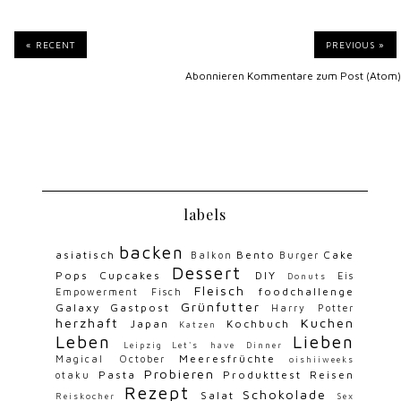
« RECENT
PREVIOUS »
Abonnieren
Kommentare zum Post (Atom)
labels
backen
asiatisch
Bento
Cake
Balkon
Burger
Dessert
Pops
Cupcakes
DIY
Eis
Donuts
Fleisch
foodchallenge
Empowerment
Fisch
Grünfutter
Galaxy
Gastpost
Harry Potter
herzhaft
Kuchen
Japan
Kochbuch
Katzen
Leben
Lieben
Leipzig
Let's have Dinner
Meeresfrüchte
Magical October
oishiiweeks
Probieren
Pasta
Produkttest
Reisen
otaku
Rezept
Schokolade
Salat
Reiskocher
Sex