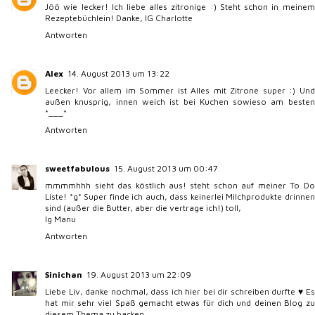
Jöö wie lecker! Ich liebe alles zitronige :) Steht schon in meinem
Rezeptebüchlein! Danke, lG Charlotte
Antworten
Alex
14. August 2013 um 13:22
Leecker! Vor allem im Sommer ist Alles mit Zitrone super :) Und
außen knusprig, innen weich ist bei Kuchen sowieso am besten
*___*
Antworten
sweetfabulous
15. August 2013 um 00:47
mmmmhhh sieht das köstlich aus! steht schon auf meiner To Do
Liste! *g* Super finde ich auch, dass keinerlei Milchprodukte drinnen
sind (außer die Butter, aber die vertrage ich!) toll,
lg Manu
Antworten
Sinichan
19. August 2013 um 22:09
Liebe Liv, danke nochmal, dass ich hier bei dir schreiben durfte ♥ Es
hat mir sehr viel Spaß gemacht etwas für dich und deinen Blog zu
diesem Thema zu backen.