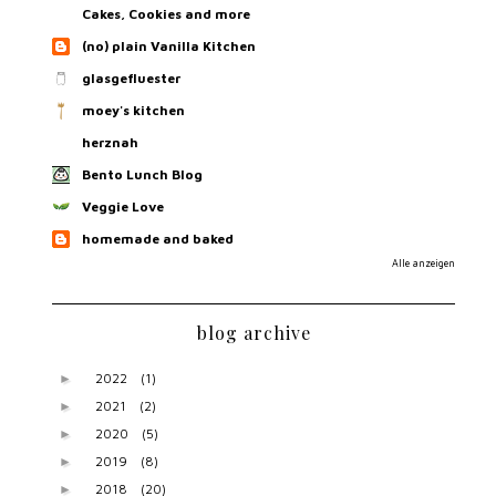
Cakes, Cookies and more
(no) plain Vanilla Kitchen
glasgefluester
moey's kitchen
herznah
Bento Lunch Blog
Veggie Love
homemade and baked
Alle anzeigen
blog archive
2022
(1)
►
2021
(2)
►
2020
(5)
►
2019
(8)
►
2018
(20)
►