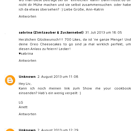
nicht dir Mühe machen und sie selbst zusammensuchen. oder habe
ich da etwas übersehen? :) Liebe Grüße, Ann-Katrin
Antworten
sabrina (Zimtzauber & Zuckernebel)
31. Juli 2013 um 18:05
Herzlichen Glückwunsch!!! 700 Likes, da ist 'ne ganze Menge! Und
deine Oreo Cheesecakes to go sind ja mal wirklich perfekt, um
diesen Anlass zu feiern! Lecker!
♥sabrina
Antworten
Unknown
2. August 2013 um 11:08
Hey Liv,
Kann ich noch meinen link zum Show me your cookbook
einsenden? Hab's ein wenig verpeilt :)
LG
Anett
Antworten
Unknown
2. August 2013 um 12:29