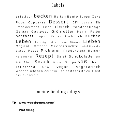
labels
backen
asiatisch
Bento
Cake
Balkon
Burger
Dessert
Pops
Cupcakes
DIY
Eis
Donuts
Fleisch
foodchallenge
Empowerment
Fisch
Grünfutter
Galaxy
Gastpost
Harry Potter
herzhaft
Kuchen
Japan
Kochbuch
Katzen
Leben
Lieben
Leipzig
Let's have Dinner
Meeresfrüchte
Magical October
oishiiweeks
Probieren
Pasta
Produkttest
Reisen
otaku
Rezept
Schokolade
Salat
Reiskocher
Sex
Snack
süß
Shop
Suppe
Übern
Talk
Sticken
vegan
vegetarisch
Tellerrand
USA
Zeitschrift
Zu Gast
Wochenliebchen
Zeit für Tee
bei
zuckerfrei
meine lieblingsblogs
www.waseigenes.com/
Plötzblog