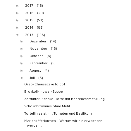
2017
(15)
►
2016
(20)
►
2015
(53)
►
2014
(85)
►
2013
(118)
▼
Dezember
(14)
►
November
(13)
►
Oktober
(8)
►
September
(5)
►
August
(4)
►
Juli
(6)
▼
Oreo-Cheesecake to go!
Brokkoli-Ingwer-Suppe
Zartbitter-Schoko-Torte mit Beerencremefüllung
Schokobrownies ohne Mehl
Tortellinisalat mit Tomaten und Basilikum
Marienkäferkuchen - Warum wir nie erwachsen
werden...