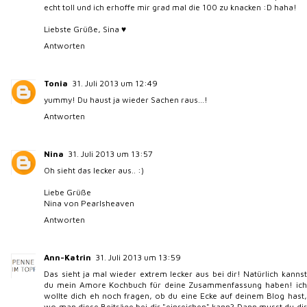
echt toll und ich erhoffe mir grad mal die 100 zu knacken :D haha!
Liebste Grüße, Sina ♥
Antworten
Tonia
31. Juli 2013 um 12:49
yummy! Du haust ja wieder Sachen raus...!
Antworten
Nina
31. Juli 2013 um 13:57
Oh sieht das lecker aus.. :)
Liebe Grüße
Nina von
Pearlsheaven
Antworten
Ann-Katrin
31. Juli 2013 um 13:59
Das sieht ja mal wieder extrem lecker aus bei dir! Natürlich kannst
du mein Amore Kochbuch für deine Zusammenfassung haben! ich
wollte dich eh noch fragen, ob du eine Ecke auf deinem Blog hast,
wo man diese Beiträge bei dir "einreichen" kann? Dann musst du dir