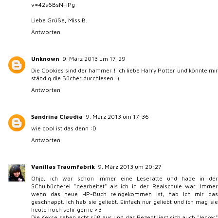
v=42s6BsN-iPg
Liebe Grüße, Miss B.
Antworten
Unknown
9. März 2013 um 17:29
Die Cookies sind der hammer ! Ich liebe Harry Potter und könnte mir
ständig die Bücher durchlesen :)
Antworten
Sandrina Claudia
9. März 2013 um 17:36
wie cool ist das denn :D
Antworten
Vanillas Traumfabrik
9. März 2013 um 20:27
Ohja, ich war schon immer eine Leseratte und habe in der
SChulbücherei "gearbeitet" als ich in der Realschule war. Immer
wenn das neue HP-Buch reingekommen ist, hab ich mir das
geschnappt. Ich hab sie geliebt. Einfach nur geliebt und ich mag sie
heute noch sehr gerne <3
Die Kekse sehen echt süß aus und das Rezept liest sich auch "lecker"