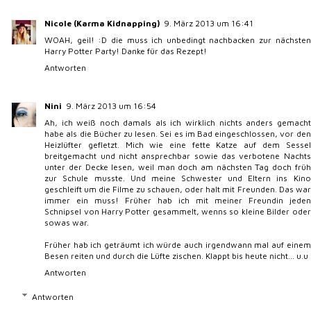
Nicole (Karma Kidnapping)
9. März 2013 um 16:41
WOAH, geil! :D die muss ich unbedingt nachbacken zur nächsten
Harry Potter Party! Danke für das Rezept!
Antworten
Nini
9. März 2013 um 16:54
Ah, ich weiß noch damals als ich wirklich nichts anders gemacht
habe als die Bücher zu lesen. Sei es im Bad eingeschlossen, vor den
Heizlüfter gefletzt. Mich wie eine fette Katze auf dem Sessel
breitgemacht und nicht ansprechbar sowie das verbotene Nachts
unter der Decke lesen, weil man doch am nächsten Tag doch früh
zur Schule musste. Und meine Schwester und Eltern ins Kino
geschleift um die Filme zu schauen, oder halt mit Freunden. Das war
immer ein muss! Früher hab ich mit meiner Freundin jeden
Schnipsel von Harry Potter gesammelt, wenns so kleine Bilder oder
sowas war.
Früher hab ich geträumt ich würde auch irgendwann mal auf einem
Besen reiten und durch die Lüfte zischen. Klappt bis heute nicht... u.u
Antworten
Antworten