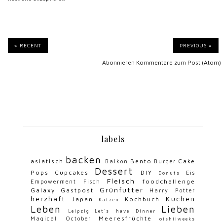
« RECENT
PREVIOUS »
Abonnieren
Kommentare zum Post (Atom)
labels
backen
asiatisch
Bento
Cake
Balkon
Burger
Dessert
Pops
Cupcakes
DIY
Eis
Donuts
Fleisch
foodchallenge
Empowerment
Fisch
Grünfutter
Galaxy
Gastpost
Harry Potter
herzhaft
Kuchen
Japan
Kochbuch
Katzen
Leben
Lieben
Leipzig
Let's have Dinner
Meeresfrüchte
Magical October
oishiiweeks