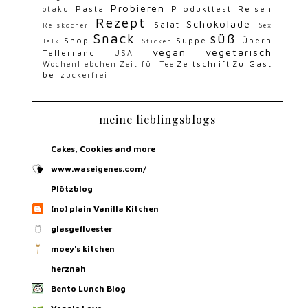
Probieren
Pasta
Produkttest
Reisen
otaku
Rezept
Schokolade
Salat
Reiskocher
Sex
Snack
süß
Shop
Suppe
Übern
Talk
Sticken
vegan
vegetarisch
Tellerrand
USA
Zeitschrift
Zu Gast
Wochenliebchen
Zeit für Tee
bei
zuckerfrei
meine lieblingsblogs
Cakes, Cookies and more
www.waseigenes.com/
Plötzblog
(no) plain Vanilla Kitchen
glasgefluester
moey's kitchen
herznah
Bento Lunch Blog