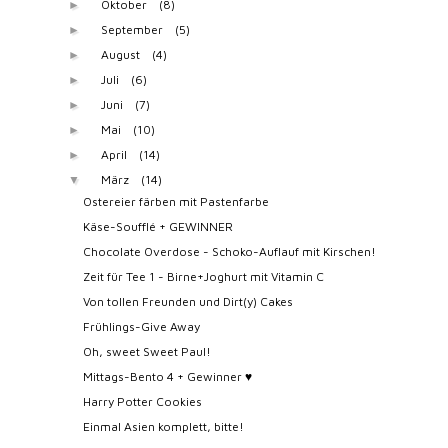
Oktober
(8)
►
September
(5)
►
August
(4)
►
Juli
(6)
►
Juni
(7)
►
Mai
(10)
►
April
(14)
►
März
(14)
▼
Ostereier färben mit Pastenfarbe
Käse-Soufflé + GEWINNER
Chocolate Overdose - Schoko-Auflauf mit Kirschen!
Zeit für Tee 1 - Birne+Joghurt mit Vitamin C
Von tollen Freunden und Dirt(y) Cakes
Frühlings-Give Away
Oh, sweet Sweet Paul!
Mittags-Bento 4 + Gewinner ♥
Harry Potter Cookies
Einmal Asien komplett, bitte!