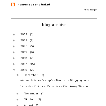
homemade and baked
Alle anzeigen
blog archive
2022
(1)
►
2021
(2)
►
2020
(5)
►
2019
(8)
►
2018
(20)
►
2017
(15)
►
2016
(20)
▼
Dezember
(2)
▼
Weihnachtliches Bratapfel-Tiramisu - Blogging unde...
Die besten Guinness Brownies + Give Away "Bake and...
November
(1)
►
Oktober
(1)
►
August
(2)
►