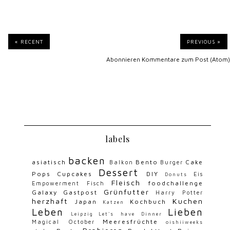
« RECENT
PREVIOUS »
Abonnieren
Kommentare zum Post (Atom)
labels
backen
asiatisch
Bento
Cake
Balkon
Burger
Dessert
Pops
Cupcakes
DIY
Eis
Donuts
Fleisch
foodchallenge
Empowerment
Fisch
Grünfutter
Galaxy
Gastpost
Harry Potter
herzhaft
Kuchen
Japan
Kochbuch
Katzen
Leben
Lieben
Leipzig
Let's have Dinner
Meeresfrüchte
Magical October
oishiiweeks