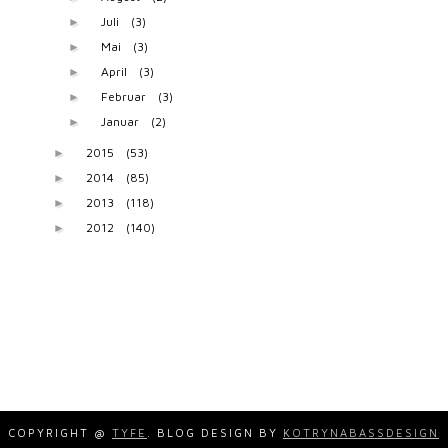
Juli
(3)
►
Mai
(3)
►
April
(3)
►
Februar
(3)
►
Januar
(2)
►
2015
(53)
►
2014
(85)
►
2013
(118)
►
2012
(140)
►
COPYRIGHT @
TYFE
. BLOG DESIGN BY
KOTRYNABASSDESIGN