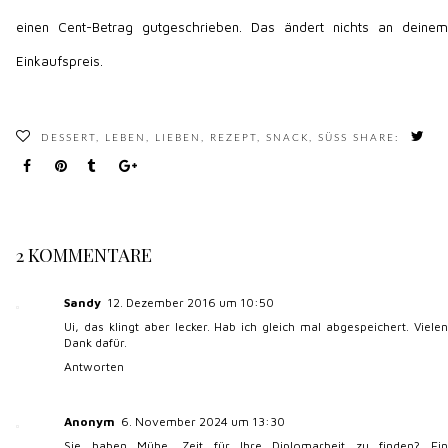
einen Cent-Betrag gutgeschrieben. Das ändert nichts an deinem
Einkaufspreis.
DESSERT
,
LEBEN
,
LIEBEN
,
REZEPT
,
SNACK
,
SÜSS
SHARE:
2 KOMMENTARE
Sandy
12. Dezember 2016 um 10:50
Ui, das klingt aber lecker. Hab ich gleich mal abgespeichert. Vielen
Dank dafür.
Antworten
Anonym
6. November 2024 um 13:30
Sie haben Mühe, Zeit für Ihre Diplomarbeit zu finden? Ein