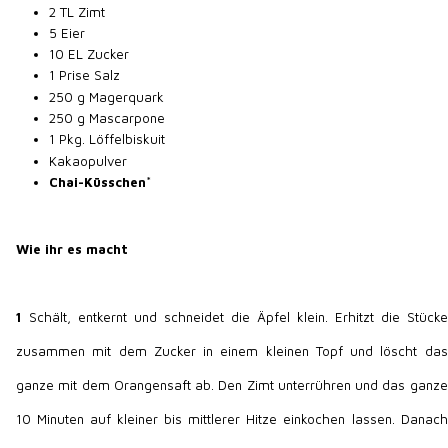
2 TL Zimt
5 Eier
10 EL Zucker
1 Prise Salz
250 g Magerquark
250 g Mascarpone
1 Pkg. Löffelbiskuit
Kakaopulver
Chai-Küsschen
*
Wie ihr es macht
1
Schält, entkernt und schneidet die Äpfel klein. Erhitzt die Stücke
zusammen mit dem Zucker in einem kleinen Topf und löscht das
ganze mit dem Orangensaft ab. Den Zimt unterrühren und das ganze
10 Minuten auf kleiner bis mittlerer Hitze einkochen lassen. Danach