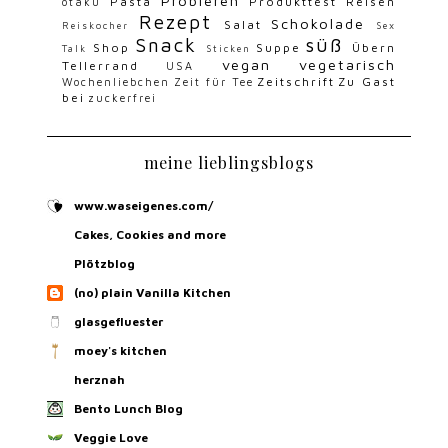
Probieren
Pasta
Produkttest
Reisen
otaku
Rezept
Schokolade
Salat
Reiskocher
Sex
Snack
süß
Shop
Suppe
Übern
Talk
Sticken
vegan
vegetarisch
Tellerrand
USA
Zeitschrift
Zu Gast
Wochenliebchen
Zeit für Tee
bei
zuckerfrei
meine lieblingsblogs
www.waseigenes.com/
Cakes, Cookies and more
Plötzblog
(no) plain Vanilla Kitchen
glasgefluester
moey's kitchen
herznah
Bento Lunch Blog
Veggie Love