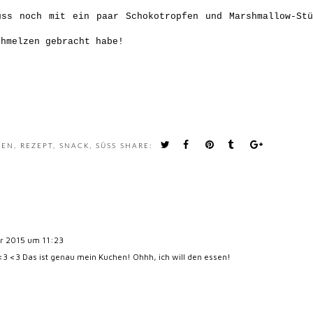
uss noch mit ein paar Schokotropfen und Marshmallow-Stü
chmelzen gebracht habe!
BEN
,
REZEPT
,
SNACK
,
SÜSS
SHARE:
er 2015 um 11:23
 <3 Das ist genau mein Kuchen! Ohhh, ich will den essen!