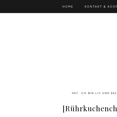
HOME
KONTAKT & KOO
HEY, ICH BIN LIV UND DA
[Rührkuchencha