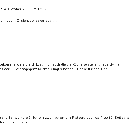
en
4. Oktober 2015 um 13:57
einlegen! Er sieht so lecker aus!!!!
omme ich ja gleich Lust mich auch die die Küche zu stellen, liebe Liv! :)
 der Süße entgegenzuwirken klingt super toll. Danke für den Tipp!
:30
tische Schweinerei?! Ich bin zwar schon am Platzen, aber da Frau für Süßes j
tner in crime sein.