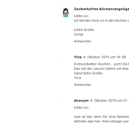
Zauberhaftes Küchenvergnüg
Liebe Liv,
ich könnte mich so in den Kuchen r
Liebe Grüße,
Sonja
Antworten
Ylva
4. Oktober 2015 um 14:08
Erdnussbutter-Kuchen… yum! Da bek
Das mit der sauren Sahne um etwas
Ganz liebe Grüße,
Ylva
Antworten
Anonym
4. Oktober 2015 um 21
Liebe Liv,
was ist das denn für eine fantas
definitiv das hier mein jetziger par