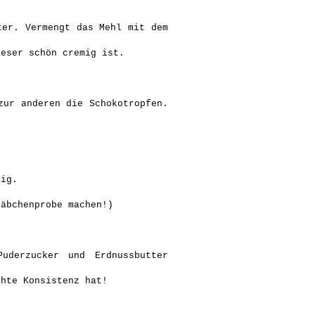
ter. Vermengt das Mehl mit dem
ieser schön cremig ist.
zur anderen die Schokotropfen.
eig.
täbchenprobe machen!)
uderzucker und Erdnussbutter
chte Konsistenz hat!