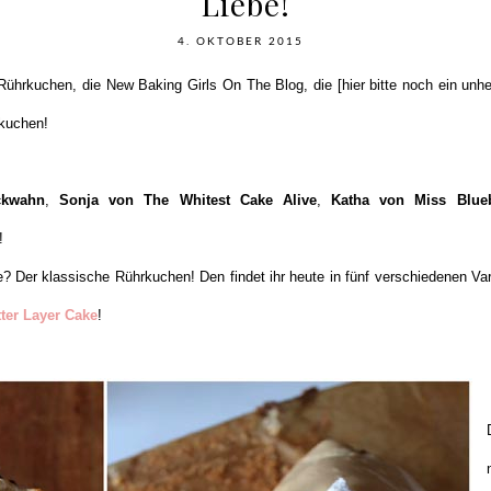
Liebe!
4. OKTOBER 2015
Rührkuchen, die New Baking Girls On The Blog, die [hier bitte noch ein unhei
rkuchen!
ckwahn
,
Sonja von The Whitest Cake Alive
,
Katha von Miss Blueb
!
? Der klassische Rührkuchen! Den findet ihr heute in fünf verschiedenen Var
ter Layer Cake
!