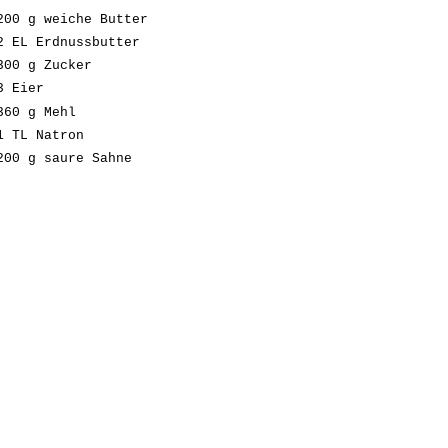
200 g weiche Butter
2 EL Erdnussbutter
300 g Zucker
3 Eier
360 g Mehl
1 TL Natron
200 g saure Sahne