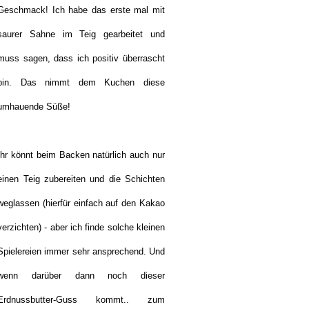
Geschmack! Ich habe das erste mal mit
saurer Sahne im Teig gearbeitet und
muss sagen, dass ich positiv überrascht
bin. Das nimmt dem Kuchen diese
umhauende Süße!
Ihr könnt beim Backen natürlich auch nur
einen Teig zubereiten und die Schichten
weglassen (hierfür einfach auf den Kakao
verzichten) - aber ich finde solche kleinen
Spielereien immer sehr ansprechend. Und
wenn darüber dann noch dieser
Erdnussbutter-Guss kommt.. zum