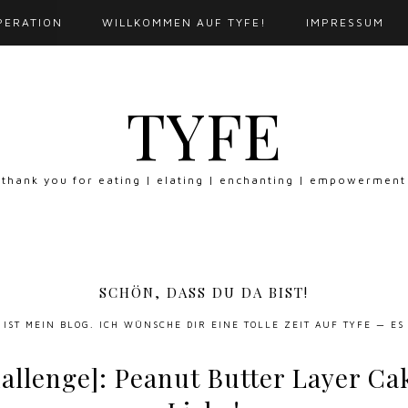
PERATION
WILLKOMMEN AUF TYFE!
IMPRESSUM
TYFE
thank you for eating | elating | enchanting | empowerment
SCHÖN, DASS DU DA BIST!
S IST MEIN BLOG. ICH WÜNSCHE DIR EINE TOLLE ZEIT AUF TYFE — ES
llenge]: Peanut Butter Layer Cak