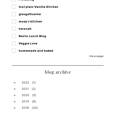
2019
(8)
►
2018
(20)
►
2017
(15)
►
2016
(20)
►
2015
(53)
▼
Dezember
(1)
►
November
(2)
►
Oktober
(3)
►
August
(4)
►
Juli
(5)
►
Juni
(5)
►
Mai
(9)
►
April
(7)
►
März
(6)
►
Februar
(5)
►
Januar
(6)
▼
#Rudelbackenahoi - vegane Bananen-Erdnuss-Muffins
...