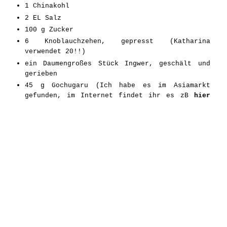
1 Chinakohl
2 EL Salz
100 g Zucker
6 Knoblauchzehen, gepresst (Katharina
verwendet 20!!)
ein Daumengroßes Stück Ingwer, geschält und
gerieben
45 g Gochugaru (Ich habe es im Asiamarkt
gefunden, im Internet findet ihr es zB
hier
**)
100 ml Sojasoße
5 Frühlingszwiebeln, in Ringe geschnitten
1 Apfel, in feine Streifen geschnitten
Wie ihr es macht
1
Entfernt den Strunk des Kohls und schneidet ihn in