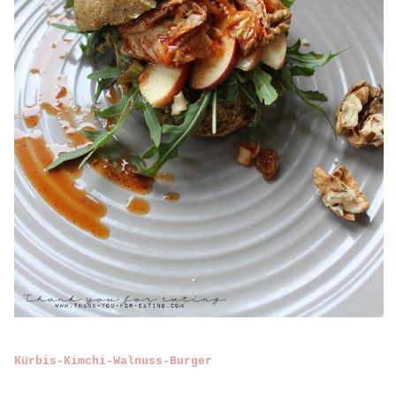
Kürbis-Kimchi-Walnuss-Burger
Was ihr braucht
für 4 Stück
4 Kürbiskernmehl-Buns
2 Äpfel, entkernt und in Scheiben geschnitten
200 g Rucola
Kimchi
4 Walnüsse, gehackt
Wie es macht:
1
Schneidet eure Buns auf und belegt sie jeweils mit
50 g Rucola, einem halben, in Scheiben geschnittenen