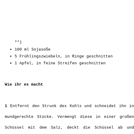
mundgerechte Stücke. Vermengt diese in einer großen
Schüssel mit dem Salz, deckt die Schüssel ab und
stellt sie über nach in den Kühlschrank.
AM NÄCHSTEN TAG
2
Wascht den Kohl ab, drückt ihn gut aus und lasst
ihn abtropfen - gebt ihr dann zurück in die Schüssel.
3
Vermengt den Zucker mit den Knoblauchzehen, dem
Ingwer, dem Gochugaru und der Sojasoße und begießt
den Kohl damit. Gebt die Frühlingszwiebeln und die
Apfelstreifen hinzu und vermengt alles (am besten mit