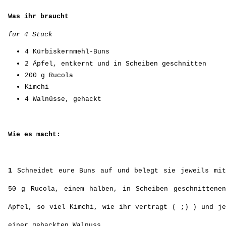
Apfel, so viel Kimchi, wie ihr vertragt ( ;) ) und je
einer gehackten Walnuss.
Anmerkung: Wer will, kann natürlich noch eine extra
Soße auf den Burger packen - mein Kimchi triefte nur
so vor leckerer Soße, dass ich das nicht benötigte ;)
Ich finde ja, dass die süße des Apfels wunderbar zu der leichten schärfe
des Kimchis passt. Die Walnüsse sorgen für die nötige Knackigkeit und
der Rucola rundet das ganze ab, in dem er sich schön im Hintergrund hält,
aber alle Aromen zusammenlaufen lässt.
Der Kürbiskernmehl-Bun saugt sich voll mit der Soße des Kimchis und es