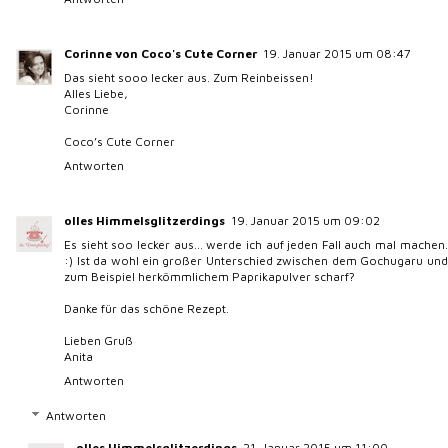
Antworten
olles Himmelsglitzerdings
21. Januar 2015 um 11:00
Klasse, vielen lieben Dank für die Antwort! :) Ich denke schon,
dass mein Asia Laden Gochugaru hat, aber zum ersten testen
will ich mir nicht (noch ein) Gewürz kaufen. Meine Schränke
quellen eh schon über. ;)
Von daher werde ich es mal mit einer Kombi aus Paprika und
Chili tesetn. Dankeschön für den Link, auch da werde ich mal
stöbern.
Liebste Grüße
Anita
Ach und sehr, sehr umsichtig von Dir, dass Du auch bei mir
geantwortet hast. Ich bin nämlich ne Schnarchnase und
vergesse des öfteren wo ich was gefragt habe... *schäm*
Antworten