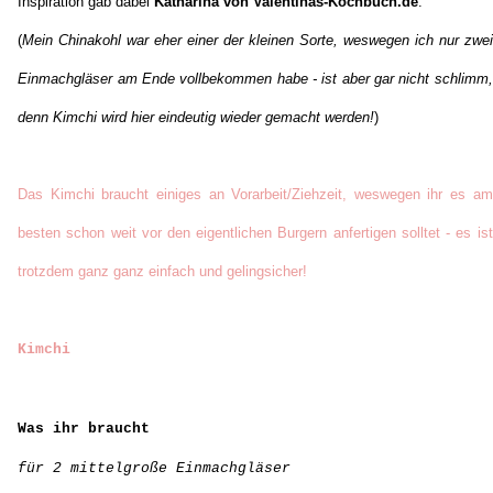
Inspiration gab dabei
Katharina von Valentinas-Kochbuch.de
.
(
Mein Chinakohl war eher einer der kleinen Sorte, weswegen ich nur zwei
Einmachgläser am Ende vollbekommen habe - ist aber gar nicht schlimm,
denn Kimchi wird hier eindeutig wieder gemacht werden!
)
Das Kimchi braucht einiges an Vorarbeit/Ziehzeit, weswegen ihr es am
besten schon weit vor den eigentlichen Burgern anfertigen solltet - es ist
trotzdem ganz ganz einfach und gelingsicher!
Kimchi
Was ihr braucht
für 2 mittelgroße Einmachgläser