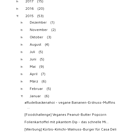
[Foodchallenge] Veganes Peanut-Butter Popcorn
Folienkartoffel mit pikantem Dip - das schnelle Mi...
[Werbung] Kürbis-Kimchi-Walnuss-Burger für Casa Deli
Meine Leipziger Lieblingsblogs - Eine Blogparade v...
Veganes Phở - Eine Suppe zum gesund werden
2014
(85)
►
2013
(118)
►
2012
(140)
►
COPYRIGHT @
TYFE
. BLOG DESIGN BY
KOTRYNABASSDESIGN