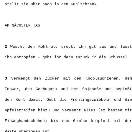
Einweghandschuhen) bis das Gemüse komplett mit der
Paste überzogen ist.
4
Füllt euer Kimchi in sterilisierte Einmachgläser ab
und achtet dabei darauf, dass ihr die Gläser nicht
bis zum Rand füllt, sondern ca. 1 - 2 cm Platz lasst.
Schraubt die Gläser zu und stellt sie zurück in den
Kühlschrank.
Anmerkung: Man kann die Gläser auch ca. einen Tag
noch bei Zimmertemperatur stehen lassen, ich wollte
bei meinem ersten Versuch jedoch nicht riskieren,
dass mein Kimchi kippt und habe sie deswegen gleich