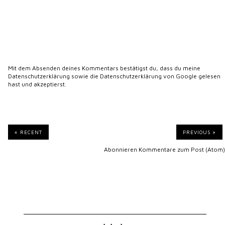
labels
backen
asiatisch
Bento
Cake
Balkon
Burger
Dessert
Pops
Cupcakes
DIY
Eis
Donuts
Fleisch
foodchallenge
Empowerment
Fisch
Grünfutter
Galaxy
Gastpost
Harry Potter
herzhaft
Kuchen
Japan
Kochbuch
Katzen
Leben
Lieben
Leipzig
Let's have Dinner
Meeresfrüchte
Magical October
oishiiweeks
Probieren
Pasta
Produkttest
Reisen
otaku
Rezept
Schokolade
Salat
Reiskocher
Sex
Snack
süß
Shop
Suppe
Übern
Talk
Sticken
vegan
vegetarisch
Tellerrand
USA
Zeitschrift
Zu Gast
Wochenliebchen
Zeit für Tee
bei
zuckerfrei
meine lieblingsblogs