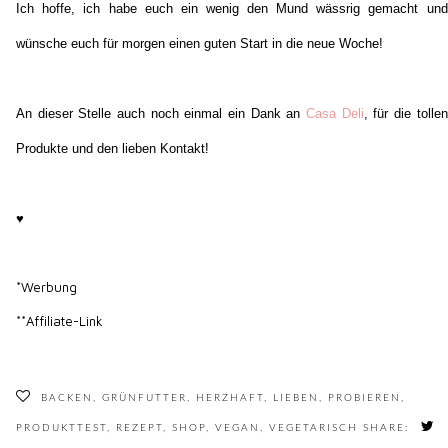
BACKEN
,
GRÜNFUTTER
,
HERZHAFT
,
LIEBEN
,
PROBIEREN
,
PRODUKTTEST
,
REZEPT
,
SHOP
,
VEGAN
,
VEGETARISCH
SHARE:
6 KOMMENTARE
Ann-Katrin
18. Januar 2015 um 15:16
Wow, der Burger hört sich richtig super lecker an! Und sieht auch so
aus! <3
Antworten
Unknown
18. Januar 2015 um 15:52
Das sieht soooo lecker aus!
Victoria |
GlamFizz
Antworten