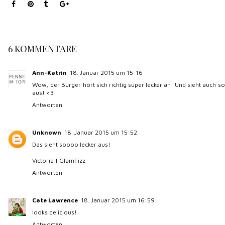
Cate Lawrence
18. Januar 2015 um 16:59
looks delicious!
Antworten
Corinne von Coco's Cute Corner
19. Januar 2015 um 08:47
Das sieht sooo lecker aus. Zum Reinbeissen!
Alles Liebe,
Corinne
Coco’s Cute Corner
Antworten
olles Himmelsglitzerdings
19. Januar 2015 um 09:02
Es sieht soo lecker aus... werde ich auf jeden Fall auch mal machen.
:) Ist da wohl ein großer Unterschied zwischen dem Gochugaru und
zum Beispiel herkömmlichem Paprikapulver scharf?
Danke für das schöne Rezept.
Lieben Gruß
Anita
Antworten