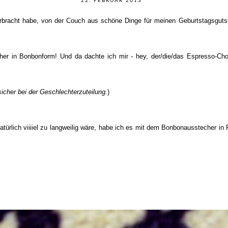
22. FEBRUAR 2013
bracht habe, von der Couch aus schöne Dinge für meinen Geburtstagsgutsch
her in Bonbonform! Und da dachte ich mir - hey, der/die/das Espresso-Ch
sicher bei der Geschlechterzuteilung.
)
türlich viiiiel zu langweilig wäre, habe ich es mit dem Bonbonausstecher in