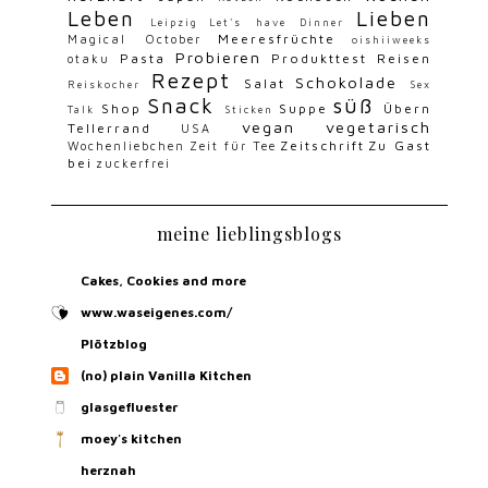
Leben
Lieben
Leipzig
Let's have Dinner
Meeresfrüchte
Magical October
oishiiweeks
Probieren
Pasta
Produkttest
Reisen
otaku
Rezept
Schokolade
Salat
Reiskocher
Sex
Snack
süß
Shop
Suppe
Übern
Talk
Sticken
vegan
vegetarisch
Tellerrand
USA
Zeitschrift
Zu Gast
Wochenliebchen
Zeit für Tee
bei
zuckerfrei
meine lieblingsblogs
Cakes, Cookies and more
www.waseigenes.com/
Plötzblog
(no) plain Vanilla Kitchen
glasgefluester
moey's kitchen
herznah