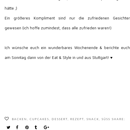
hätte ;)
Ein größeres Kompliment sind nur die zufriedenen Gesichter
gewesen (ich hoffe zumindest, dass alle zufrieden waren!)
Ich wünsche euch ein wunderbares Wochenende & berichte euch
am Sonntag dann von der Eat & Style in und aus Stuttgart! ♥
BACKEN
,
CUPCAKES
,
DESSERT
,
REZEPT
,
SNACK
,
SÜSS
SHARE: