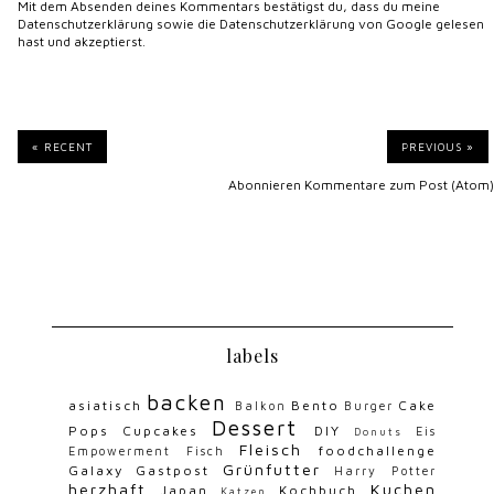
Mit dem Absenden deines Kommentars bestätigst du, dass du meine
Datenschutzerklärung
sowie die
Datenschutzerklärung von Google
gelesen
hast und akzeptierst.
« RECENT
PREVIOUS »
Abonnieren
Kommentare zum Post (Atom)
labels
backen
asiatisch
Bento
Cake
Balkon
Burger
Dessert
Pops
Cupcakes
DIY
Eis
Donuts
Fleisch
foodchallenge
Empowerment
Fisch
Grünfutter
Galaxy
Gastpost
Harry Potter
herzhaft
Kuchen
Japan
Kochbuch
Katzen