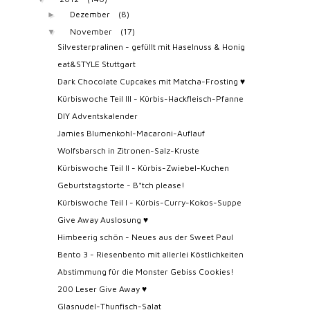
Dezember
(8)
►
November
(17)
▼
Silvesterpralinen - gefüllt mit Haselnuss & Honig
eat&STYLE Stuttgart
Dark Chocolate Cupcakes mit Matcha-Frosting ♥
Kürbiswoche Teil III - Kürbis-Hackfleisch-Pfanne
DIY Adventskalender
Jamies Blumenkohl-Macaroni-Auflauf
Wolfsbarsch in Zitronen-Salz-Kruste
Kürbiswoche Teil II - Kürbis-Zwiebel-Kuchen
Geburtstagstorte - B*tch please!
Kürbiswoche Teil I - Kürbis-Curry-Kokos-Suppe
Give Away Auslosung ♥
Himbeerig schön - Neues aus der Sweet Paul
Bento 3 - Riesenbento mit allerlei Köstlichkeiten
Abstimmung für die Monster Gebiss Cookies!
200 Leser Give Away ♥
Glasnudel-Thunfisch-Salat