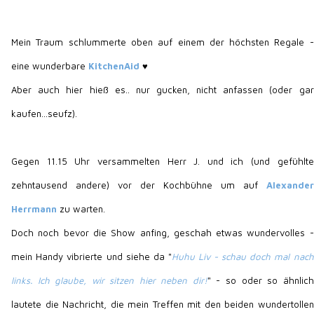
Mein Traum schlummerte oben auf einem der höchsten Regale -
eine wunderbare
KitchenAid
♥
Aber auch hier hieß es.. nur gucken, nicht anfassen (oder gar
kaufen...seufz).
Gegen 11.15 Uhr versammelten Herr J. und ich (und gefühlte
zehntausend andere) vor der Kochbühne um auf
Alexander
Herrmann
zu warten.
Doch noch bevor die Show anfing, geschah etwas wundervolles -
mein Handy vibrierte und siehe da "
Huhu Liv - schau doch mal nach
links. Ich glaube, wir sitzen hier neben dir!
" - so oder so ähnlich
lautete die Nachricht, die mein Treffen mit den beiden wundertollen