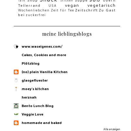
Shop
Suppe
Übern
Talk
Sticken
vegan
vegetarisch
Tellerrand
USA
Zeitschrift
Zu Gast
Wochenliebchen
Zeit für Tee
bei
zuckerfrei
meine lieblingsblogs
www.waseigenes.com/
Cakes, Cookies and more
Plötzblog
(no) plain Vanilla Kitchen
glasgefluester
moey's kitchen
herznah
Bento Lunch Blog
Veggie Love
homemade and baked
Alle anzeigen