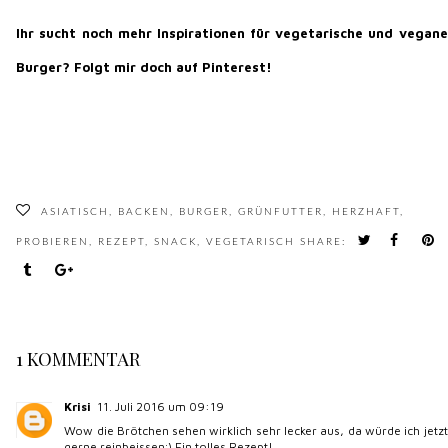
Ihr sucht noch mehr Inspirationen für vegetarische und vegane
Burger?
Folgt mir doch auf Pinterest!
ASIATISCH
,
BACKEN
,
BURGER
,
GRÜNFUTTER
,
HERZHAFT
,
PROBIEREN
,
REZEPT
,
SNACK
,
VEGETARISCH
SHARE:
1 KOMMENTAR
Krisi
11. Juli 2016 um 09:19
Wow die Brötchen sehen wirklich sehr lecker aus, da würde ich jetzt
gerne reinbeissen;) Ein tolles Rezept!