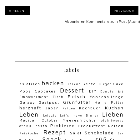
« RECENT
PREVIOUS »
Abonnieren
Kommentare zum Post (Atom)
labels
backen
asiatisch
Bento
Cake
Balkon
Burger
Dessert
Pops
Cupcakes
DIY
Eis
Donuts
Fleisch
foodchallenge
Empowerment
Fisch
Grünfutter
Galaxy
Gastpost
Harry Potter
herzhaft
Kuchen
Japan
Kochbuch
Katzen
Leben
Lieben
Leipzig
Let's have Dinner
Meeresfrüchte
Magical October
oishiiweeks
Probieren
Pasta
Produkttest
Reisen
otaku
Rezept
Schokolade
Salat
Reiskocher
Sex
Snack
süß