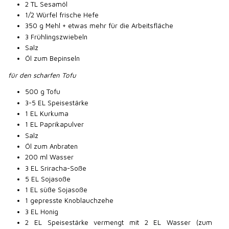
2 TL Sesamöl
1/2 Würfel frische Hefe
350 g Mehl + etwas mehr für die Arbeitsfläche
3 Frühlingszwiebeln
Salz
Öl zum Bepinseln
für den scharfen Tofu
500 g Tofu
3-5 EL Speisestärke
1 EL Kurkuma
1 EL Paprikapulver
Salz
Öl zum Anbraten
200 ml Wasser
3 EL Sriracha-Soße
5 EL Sojasoße
1 EL süße Sojasoße
1 gepresste Knoblauchzehe
3 EL Honig
2 EL Speisestärke vermengt mit 2 EL Wasser (zum