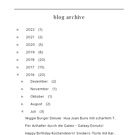
blog archive
2022
(1)
►
2021
(2)
►
2020
(5)
►
2019
(8)
►
2018
(20)
►
2017
(15)
►
2016
(20)
▼
Dezember
(2)
►
November
(1)
►
Oktober
(1)
►
August
(2)
►
Juli
(3)
▼
Veggie Burger Deluxe: Hua Juan Buns mit scharfem T...
Per Anhalter durch die Galxis - Galaxy Donuts!
Happy Birthday Küchendeern! Snickers-Torte mit Kar...