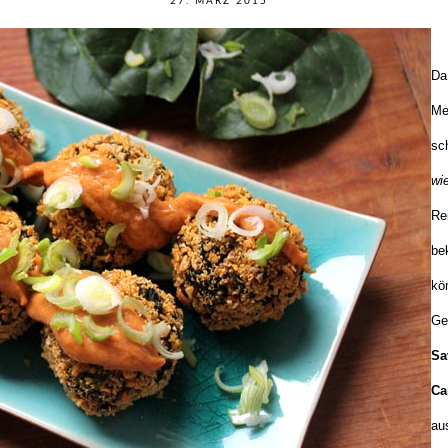
27. MÄRZ 2015
Da
Me
sc
wi
Re
be
kö
Ge
Sa
Ca
au