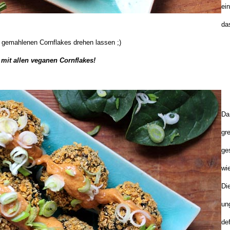
ei
da
 gemahlenen Cornflakes drehen lassen ;)
t mit allen veganen Cornflakes!
Da
gr
ge
wie
D
un
de