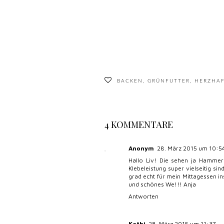
BACKEN
,
GRÜNFUTTER
,
HERZHA
4 KOMMENTARE
Anonym
28. März 2015 um 10:5
Hallo Liv! Die sehen ja Hammer
Klebeleistung super vielseitig s
grad echt für mein Mittagessen in
und schönes We!!! Anja
Antworten
Kathi
28. März 2015 um 11:37