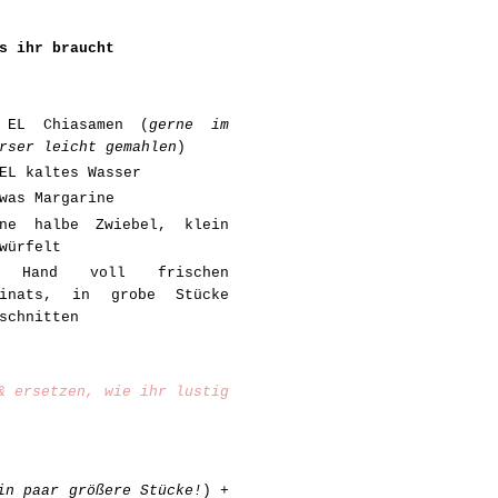
s ihr braucht
 EL Chiasamen (
gerne im
rser leicht gemahlen
)
EL kaltes Wasser
was Margarine
ine halbe Zwiebel, klein
würfelt
 Hand voll frischen
pinats, in grobe Stücke
schnitten
& ersetzen, wie ihr lustig
in paar größere Stücke!
) +