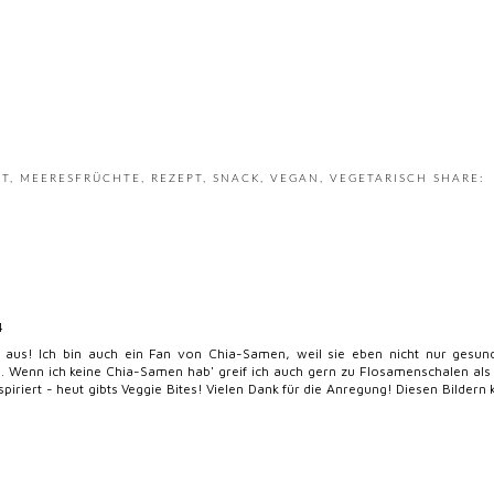
FT
,
MEERESFRÜCHTE
,
REZEPT
,
SNACK
,
VEGAN
,
VEGETARISCH
SHARE:
4
 aus! Ich bin auch ein Fan von Chia-Samen, weil sie eben nicht nur gesun
ind. Wenn ich keine Chia-Samen hab' greif ich auch gern zu Flosamenschalen al
spiriert - heut gibts Veggie Bites! Vielen Dank für die Anregung! Diesen Bildern