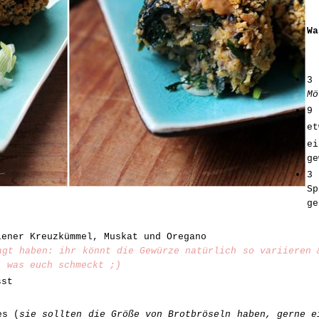
Wa
3
Mö
9 
et
e
ge
3
S
ge
lener Kreuzkümmel, Muskat und Oregano
agt haben: ihr könnt die Gewürze natürlich so variieren 
, was euch schmeckt ;)
sst
es (
sie sollten die Größe von Brotbröseln haben, gerne e