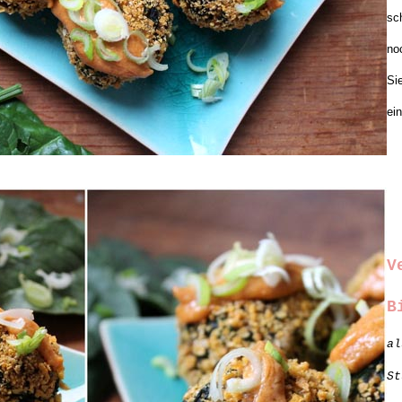
sc
no
Si
ei
V
B
al
St