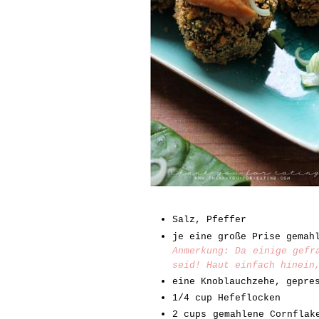
Salz, Pfeffer
je eine große Prise gemah
Anmerkung: Da einige gefr
seid! Haut einfach hinein
eine Knoblauchzehe, gepre
1/4 cup Hefeflocken
2 cups gemahlene Cornflak