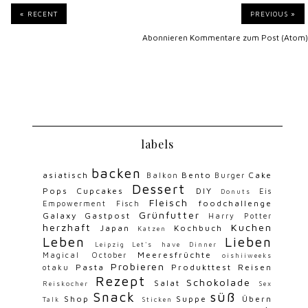
« RECENT
PREVIOUS »
Abonnieren
Kommentare zum Post (Atom)
labels
backen
asiatisch
Bento
Cake
Balkon
Burger
Dessert
Pops
Cupcakes
DIY
Eis
Donuts
Fleisch
foodchallenge
Empowerment
Fisch
Grünfutter
Galaxy
Gastpost
Harry Potter
herzhaft
Kuchen
Japan
Kochbuch
Katzen
Leben
Lieben
Leipzig
Let's have Dinner
Meeresfrüchte
Magical October
oishiiweeks
Probieren
Pasta
Produkttest
Reisen
otaku
Rezept
Schokolade
Salat
Reiskocher
Sex
Snack
süß
Shop
Suppe
Übern
Talk
Sticken