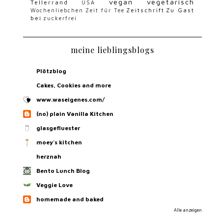
vegan
vegetarisch
Tellerrand
USA
Zeitschrift
Zu Gast
Wochenliebchen
Zeit für Tee
bei
zuckerfrei
meine lieblingsblogs
Plötzblog
Cakes, Cookies and more
www.waseigenes.com/
(no) plain Vanilla Kitchen
glasgefluester
moey's kitchen
herznah
Bento Lunch Blog
Veggie Love
homemade and baked
Alle anzeigen