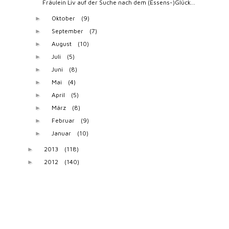
Fräulein Liv auf der Suche nach dem (Essens-)Glück...
Oktober
(9)
►
September
(7)
►
August
(10)
►
Juli
(5)
►
Juni
(8)
►
Mai
(4)
►
April
(5)
►
März
(8)
►
Februar
(9)
►
Januar
(10)
►
2013
(118)
►
2012
(140)
►