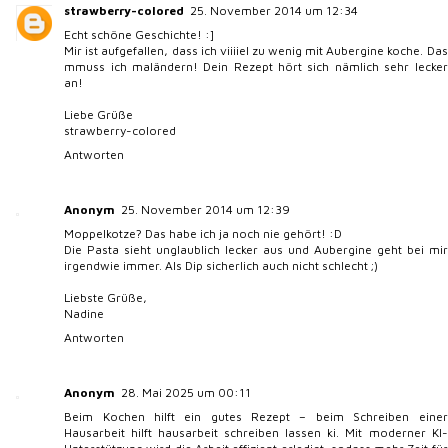
strawberry-colored
25. November 2014 um 12:34
Echt schöne Geschichte! :]
Mir ist aufgefallen, dass ich viiiiel zu wenig mit Aubergine koche. Das
mmuss ich maländern! Dein Rezept hört sich nämlich sehr lecker
an!
Liebe Grüße
strawberry-colored
Antworten
Anonym
25. November 2014 um 12:39
Moppelkotze? Das habe ich ja noch nie gehört! :D
Die Pasta sieht unglaublich lecker aus und Aubergine geht bei mir
irgendwie immer. Als Dip sicherlich auch nicht schlecht ;)
Liebste Grüße,
Nadine
Antworten
Anonym
28. Mai 2025 um 00:11
Beim Kochen hilft ein gutes Rezept – beim Schreiben einer
Hausarbeit hilft
hausarbeit schreiben lassen ki
. Mit moderner KI-