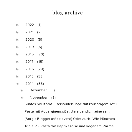
blog archive
2022
(1)
►
2021
(2)
►
2020
(5)
►
2019
(8)
►
2018
(20)
►
2017
(15)
►
2016
(20)
►
2015
(53)
►
2014
(85)
▼
Dezember
(5)
►
November
(5)
▼
Buntes Soulfood - Reisnudelsuppe mit knusprigem Tofu
Pasta mit Auberginensoße, die eigentlich keine sei...
[Burgis Bloggerknödelevent] Oder auch: Wie München...
Triple P - Pasta mit Paprikasoße und veganem Parme...