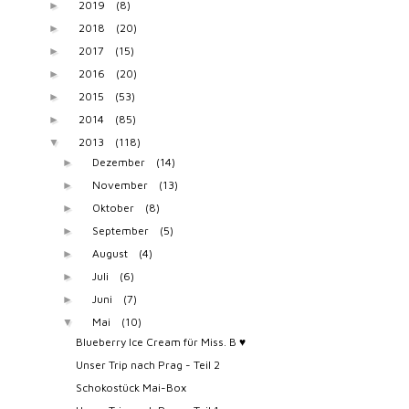
2019
(8)
►
2018
(20)
►
2017
(15)
►
2016
(20)
►
2015
(53)
►
2014
(85)
►
2013
(118)
▼
Dezember
(14)
►
November
(13)
►
Oktober
(8)
►
September
(5)
►
August
(4)
►
Juli
(6)
►
Juni
(7)
►
Mai
(10)
▼
Blueberry Ice Cream für Miss. B ♥
Unser Trip nach Prag - Teil 2
Schokostück Mai-Box