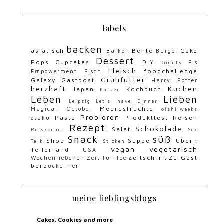
labels
backen
asiatisch
Bento
Cake
Balkon
Burger
Dessert
Pops
Cupcakes
DIY
Eis
Donuts
Fleisch
foodchallenge
Empowerment
Fisch
Grünfutter
Galaxy
Gastpost
Harry Potter
herzhaft
Kuchen
Japan
Kochbuch
Katzen
Leben
Lieben
Leipzig
Let's have Dinner
Meeresfrüchte
Magical October
oishiiweeks
Probieren
Pasta
Produkttest
Reisen
otaku
Rezept
Schokolade
Salat
Reiskocher
Sex
Snack
süß
Shop
Suppe
Übern
Talk
Sticken
vegan
vegetarisch
Tellerrand
USA
Zeitschrift
Zu Gast
Wochenliebchen
Zeit für Tee
bei
zuckerfrei
meine lieblingsblogs
Cakes, Cookies and more