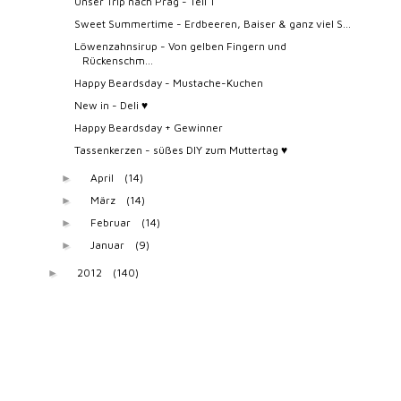
Unser Trip nach Prag - Teil 1
Sweet Summertime - Erdbeeren, Baiser & ganz viel S...
Löwenzahnsirup - Von gelben Fingern und
Rückenschm...
Happy Beardsday - Mustache-Kuchen
New in - Deli ♥
Happy Beardsday + Gewinner
Tassenkerzen - süßes DIY zum Muttertag ♥
April
(14)
►
März
(14)
►
Februar
(14)
►
Januar
(9)
►
2012
(140)
►