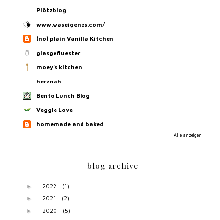
Plötzblog
www.waseigenes.com/
(no) plain Vanilla Kitchen
glasgefluester
moey's kitchen
herznah
Bento Lunch Blog
Veggie Love
homemade and baked
Alle anzeigen
blog archive
2022
(1)
►
2021
(2)
►
2020
(5)
►