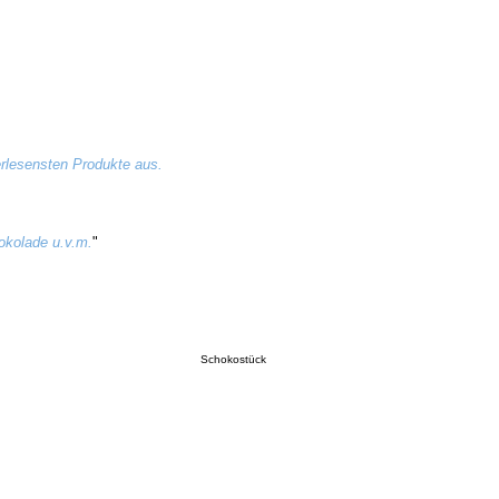
rlesensten Produkte aus.
hokolade u.v.m.
"
Schokostück