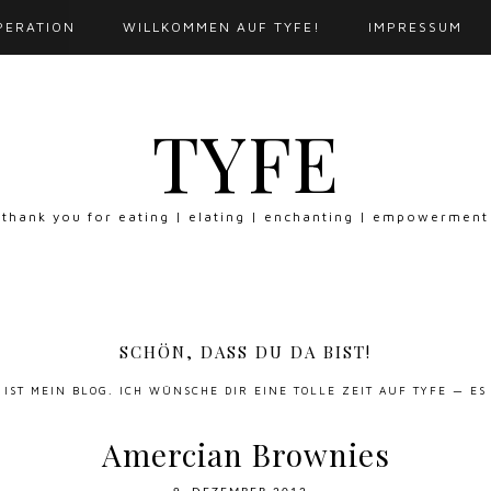
PERATION
WILLKOMMEN AUF TYFE!
IMPRESSUM
TYFE
thank you for eating | elating | enchanting | empowerment
SCHÖN, DASS DU DA BIST!
S IST MEIN BLOG. ICH WÜNSCHE DIR EINE TOLLE ZEIT AUF TYFE — ES
Amercian Brownies