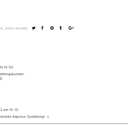
CK
,
SÜSS
SHARE:
um 15:02
Lieblingskuchen.
:D
12 um 15:10
dvents-Express-Zustellung! :)