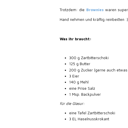
Trotzdem: die
Brownies
waren super!
Hand nehmen und kräftig reinbeißen :)
Was ihr braucht:
300 g Zartbitterschoki
125 g Butter
200 g Zucker (gerne auch etwas
3 Eier
140 g Mehl
eine Prise Salz
1 Msp. Backpulver
für die Glasur:
eine Tafel Zartbitterschoki
3 EL Haselnusskrokant