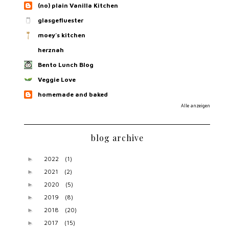
(no) plain Vanilla Kitchen
glasgefluester
moey's kitchen
herznah
Bento Lunch Blog
Veggie Love
homemade and baked
Alle anzeigen
blog archive
2022
(1)
►
2021
(2)
►
2020
(5)
►
2019
(8)
►
2018
(20)
►
2017
(15)
►