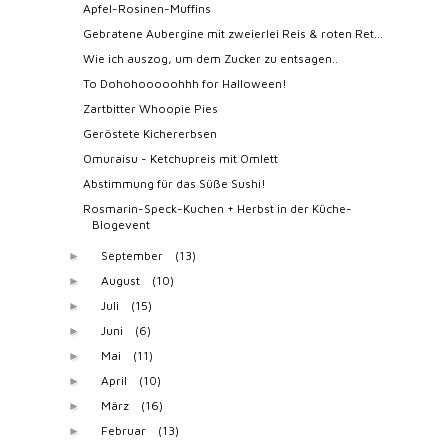
Apfel-Rosinen-Muffins
Gebratene Aubergine mit zweierlei Reis & roten Ret...
Wie ich auszog, um dem Zucker zu entsagen..
To Dohohooooohhh for Halloween!
Zartbitter Whoopie Pies
Geröstete Kichererbsen
Omuraisu - Ketchupreis mit Omlett
Abstimmung für das Süße Sushi!
Rosmarin-Speck-Kuchen + Herbst in der Küche-
Blogevent
September
(13)
►
August
(10)
►
Juli
(15)
►
Juni
(6)
►
Mai
(11)
►
April
(10)
►
März
(16)
►
Februar
(13)
►