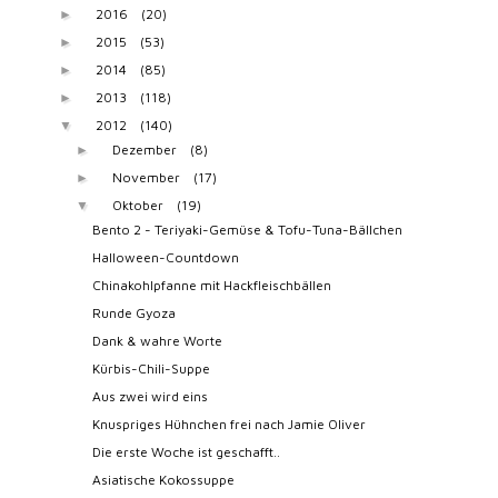
2016
(20)
►
2015
(53)
►
2014
(85)
►
2013
(118)
►
2012
(140)
▼
Dezember
(8)
►
November
(17)
►
Oktober
(19)
▼
Bento 2 - Teriyaki-Gemüse & Tofu-Tuna-Bällchen
Halloween-Countdown
Chinakohlpfanne mit Hackfleischbällen
Runde Gyoza
Dank & wahre Worte
Kürbis-Chili-Suppe
Aus zwei wird eins
Knuspriges Hühnchen frei nach Jamie Oliver
Die erste Woche ist geschafft..
Asiatische Kokossuppe