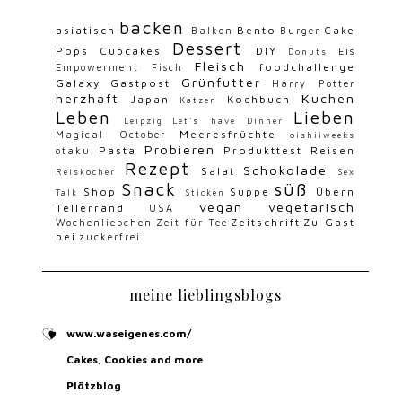
backen
asiatisch
Bento
Cake
Balkon
Burger
Dessert
Pops
Cupcakes
DIY
Eis
Donuts
Fleisch
foodchallenge
Empowerment
Fisch
Grünfutter
Galaxy
Gastpost
Harry Potter
herzhaft
Kuchen
Japan
Kochbuch
Katzen
Leben
Lieben
Leipzig
Let's have Dinner
Meeresfrüchte
Magical October
oishiiweeks
Probieren
Pasta
Produkttest
Reisen
otaku
Rezept
Schokolade
Salat
Reiskocher
Sex
Snack
süß
Shop
Suppe
Übern
Talk
Sticken
vegan
vegetarisch
Tellerrand
USA
Zeitschrift
Zu Gast
Wochenliebchen
Zeit für Tee
bei
zuckerfrei
meine lieblingsblogs
www.waseigenes.com/
Cakes, Cookies and more
Plötzblog