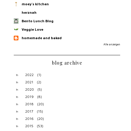
moey's kitchen
herznah
Bento Lunch Blog
Veggie Love
homemade and baked
Alle anzeigen
blog archive
2022
(1)
►
2021
(2)
►
2020
(5)
►
2019
(8)
►
2018
(20)
►
2017
(15)
►
2016
(20)
►
2015
(53)
►