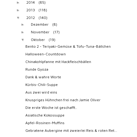
2014
(85)
►
2013
(118)
►
2012
(140)
▼
Dezember
(8)
►
November
(17)
►
Oktober
(19)
▼
Bento 2 - Teriyaki-Gemüse & Tofu-Tuna-Bällchen
Halloween-Countdown
Chinakohlpfanne mit Hackfleischbällen
Runde Gyoza
Dank & wahre Worte
Kürbis-Chili-Suppe
Aus zwei wird eins
Knuspriges Hühnchen frei nach Jamie Oliver
Die erste Woche ist geschafft..
Asiatische Kokossuppe
Apfel-Rosinen-Muffins
Gebratene Aubergine mit zweierlei Reis & roten Ret...