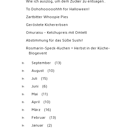
Wie ich auszog, um dem Zucker zu entsagen..
To Dohohooooohhh for Halloween!
Zartbitter Whoopie Pies
Geröstete Kichererbsen
Omuraisu - Ketchupreis mit Omlett
Abstimmung für das Süße Sushi!
Rosmarin-Speck-Kuchen + Herbst in der Küche-
Blogevent
September
(13)
►
August
(10)
►
Juli
(15)
►
Juni
(6)
►
Mai
(11)
►
April
(10)
►
März
(16)
►
Februar
(13)
►
Januar
(2)
►