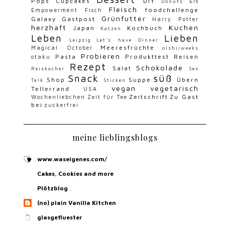
Pops
Cupcakes
DIY
Eis
Donuts
Fleisch
foodchallenge
Empowerment
Fisch
Grünfutter
Galaxy
Gastpost
Harry Potter
herzhaft
Kuchen
Japan
Kochbuch
Katzen
Leben
Lieben
Leipzig
Let's have Dinner
Meeresfrüchte
Magical October
oishiiweeks
Probieren
Pasta
Produkttest
Reisen
otaku
Rezept
Schokolade
Salat
Reiskocher
Sex
Snack
süß
Shop
Suppe
Übern
Talk
Sticken
vegan
vegetarisch
Tellerrand
USA
Zeitschrift
Zu Gast
Wochenliebchen
Zeit für Tee
bei
zuckerfrei
meine lieblingsblogs
www.waseigenes.com/
Cakes, Cookies and more
Plötzblog
(no) plain Vanilla Kitchen
glasgefluester