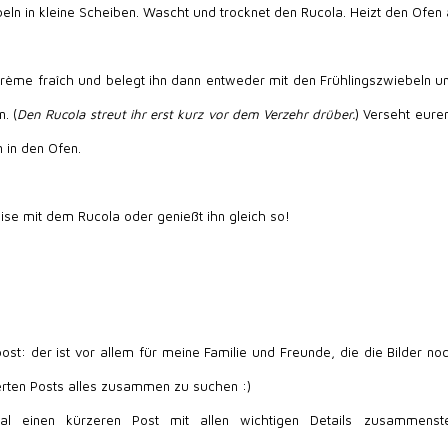
eln in kleine Scheiben. Wascht und trocknet den Rucola. Heizt den Ofen 
Crème fraîch und belegt ihn dann entweder mit den Frühlingszwiebeln 
. (
Den Rucola streut ihr erst kurz vor dem Verzehr drüber.
) Verseht euren
n in den Ofen.
se mit dem Rucola oder genießt ihn gleich so!
st: der ist vor allem für meine Familie und Freunde, die die Bilder n
terten Posts alles zusammen zu suchen :)
 einen kürzeren Post mit allen wichtigen Details zusammenstell