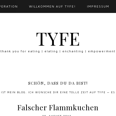
PERATION
WILLKOMMEN AUF TYFE!
IMPRESSUM
TYFE
thank you for eating | elating | enchanting | empowerment
SCHÖN, DASS DU DA BIST!
S IST MEIN BLOG. ICH WÜNSCHE DIR EINE TOLLE ZEIT AUF TYFE — ES
Falscher Flammkuchen