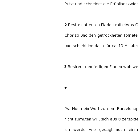
Putzt und schneidet die Frühlingszwieb
2
Bestreicht euren Fladen mit etwas 
Chorizo und den getrockneten Tomaten
und schiebt ihn dann für ca. 10 Minute
3
Bestreut den fertigen Fladen wahlwei
♥
Ps: Noch ein Wort zu dem Barcelonapo
nicht zumuten will, sich aus 8 zerspit
Ich werde wie gesagt noch einmal