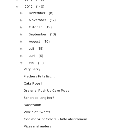
2012
(140)
▼
Dezember
(8)
►
November
(17)
►
Oktober
(19)
►
September
(13)
►
August
(10)
►
Juli
(15)
►
Juni
(6)
►
Mai
(11)
▼
Very Berry
Fischers Fritz fischt..
Cake Pops!
Dreierlei Push Up Cake Pops
Schon so lang her?
Backtraum
World of Sweets
Cookbook of Colors - bitte abstimmen!
Pizza mal anders!