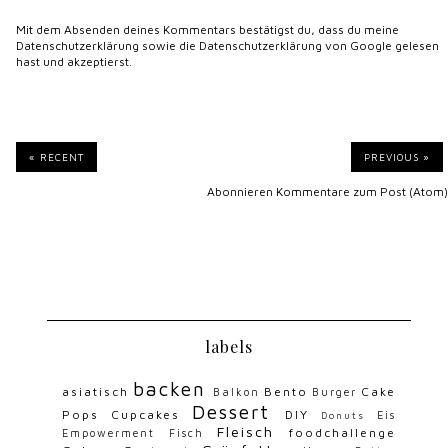
Mit dem Absenden deines Kommentars bestätigst du, dass du meine
Datenschutzerklärung
sowie die
Datenschutzerklärung von Google
gelesen
hast und akzeptierst.
« RECENT
PREVIOUS »
Abonnieren
Kommentare zum Post (Atom)
labels
backen
asiatisch
Bento
Cake
Balkon
Burger
Dessert
Pops
Cupcakes
DIY
Eis
Donuts
Fleisch
foodchallenge
Empowerment
Fisch