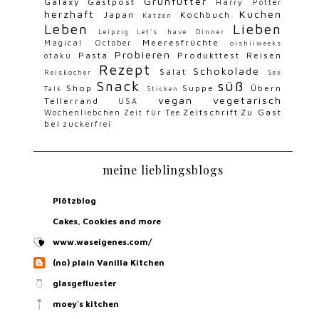
Grünfutter
Galaxy
Gastpost
Harry Potter
herzhaft
Kuchen
Japan
Kochbuch
Katzen
Leben
Lieben
Leipzig
Let's have Dinner
Meeresfrüchte
Magical October
oishiiweeks
Probieren
Pasta
Produkttest
Reisen
otaku
Rezept
Schokolade
Salat
Reiskocher
Sex
Snack
süß
Shop
Suppe
Übern
Talk
Sticken
vegan
vegetarisch
Tellerrand
USA
Zeitschrift
Zu Gast
Wochenliebchen
Zeit für Tee
bei
zuckerfrei
meine lieblingsblogs
Plötzblog
Cakes, Cookies and more
www.waseigenes.com/
(no) plain Vanilla Kitchen
glasgefluester
moey's kitchen