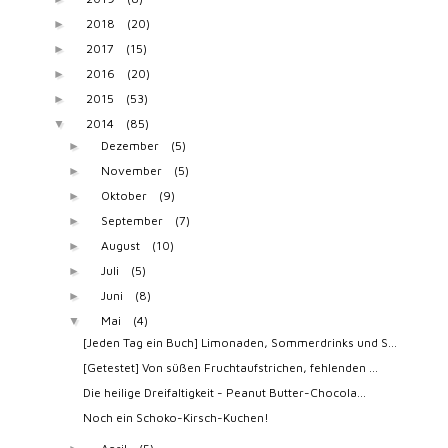
2018
(20)
►
2017
(15)
►
2016
(20)
►
2015
(53)
►
2014
(85)
▼
Dezember
(5)
►
November
(5)
►
Oktober
(9)
►
September
(7)
►
August
(10)
►
Juli
(5)
►
Juni
(8)
►
Mai
(4)
▼
[Jeden Tag ein Buch] Limonaden, Sommerdrinks und S...
[Getestet] Von süßen Fruchtaufstrichen, fehlenden ...
Die heilige Dreifaltigkeit - Peanut Butter-Chocola...
Noch ein Schoko-Kirsch-Kuchen!