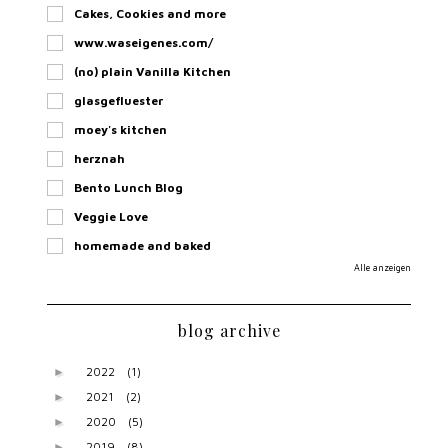
Cakes, Cookies and more
www.waseigenes.com/
(no) plain Vanilla Kitchen
glasgefluester
moey's kitchen
herznah
Bento Lunch Blog
Veggie Love
homemade and baked
Alle anzeigen
blog archive
2022
(1)
►
2021
(2)
►
2020
(5)
►
2019
(8)
►