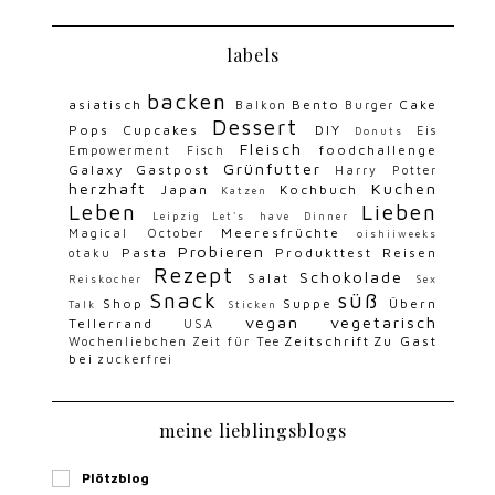
labels
backen
asiatisch
Bento
Cake
Balkon
Burger
Dessert
Pops
Cupcakes
DIY
Eis
Donuts
Fleisch
foodchallenge
Empowerment
Fisch
Grünfutter
Galaxy
Gastpost
Harry Potter
herzhaft
Kuchen
Japan
Kochbuch
Katzen
Leben
Lieben
Leipzig
Let's have Dinner
Meeresfrüchte
Magical October
oishiiweeks
Probieren
Pasta
Produkttest
Reisen
otaku
Rezept
Schokolade
Salat
Reiskocher
Sex
Snack
süß
Shop
Suppe
Übern
Talk
Sticken
vegan
vegetarisch
Tellerrand
USA
Zeitschrift
Zu Gast
Wochenliebchen
Zeit für Tee
bei
zuckerfrei
meine lieblingsblogs
Plötzblog