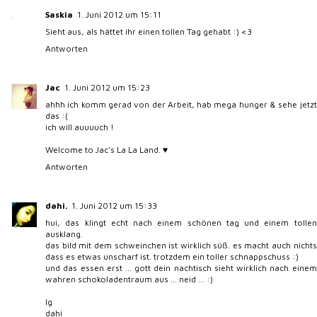
Saskia
1. Juni 2012 um 15:11
Sieht aus, als hättet ihr einen tollen Tag gehabt :) <3
Antworten
Jac
1. Juni 2012 um 15:23
ahhh ich komm gerad von der Arbeit, hab mega hunger & sehe jetzt
das :(
ich will auuuuch !
Welcome to Jac's La La Land. ♥
Antworten
dahi.
1. Juni 2012 um 15:33
hui, das klingt echt nach einem schönen tag und einem tollen
ausklang.
das bild mit dem schweinchen ist wirklich süß. es macht auch nichts
dass es etwas unscharf ist. trotzdem ein toller schnappschuss :)
und das essen erst ... gott dein nachtisch sieht wirklich nach einem
wahren schokoladentraum aus ... neid ... :)
lg
dahi