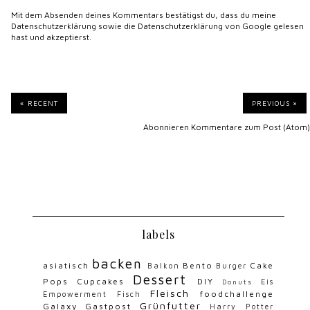
Mit dem Absenden deines Kommentars bestätigst du, dass du meine
Datenschutzerklärung
sowie die
Datenschutzerklärung von Google
gelesen
hast und akzeptierst.
« RECENT
PREVIOUS »
Abonnieren
Kommentare zum Post (Atom)
labels
backen
asiatisch
Bento
Cake
Balkon
Burger
Dessert
Pops
Cupcakes
DIY
Eis
Donuts
Fleisch
foodchallenge
Empowerment
Fisch
Grünfutter
Galaxy
Gastpost
Harry Potter