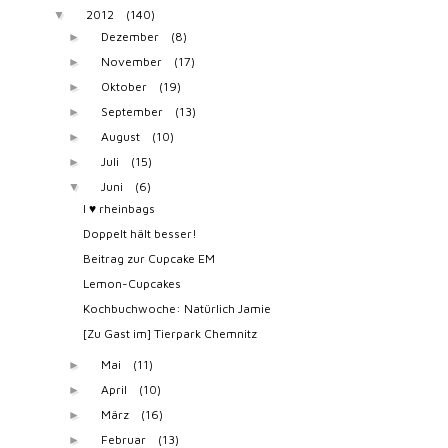
2012
(140)
▼
Dezember
(8)
►
November
(17)
►
Oktober
(19)
►
September
(13)
►
August
(10)
►
Juli
(15)
►
Juni
(6)
▼
I ♥ rheinbags
Doppelt hält besser!
Beitrag zur Cupcake EM
Lemon-Cupcakes
Kochbuchwoche: Natürlich Jamie
[Zu Gast im] Tierpark Chemnitz
Mai
(11)
►
April
(10)
►
März
(16)
►
Februar
(13)
►