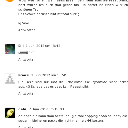
Wow was für ein wahnsinns Essen. Sehr sehr edel die Kreationen,
dort würde ich auch mal gerne hin. Da hattet ihr einen wirklich
schönen Tag.
Das Schweinerüsselbild ist total putzig.
lg Silke
Antworten
Elli
2. Juni 2012 um 13:42
süüüß *-*
Antworten
Franzi
2. Juni 2012 um 13:58
Die Tiere sind süß und die Schokomousse-Pyramide sieht lecker
aus. <3 Schade das es dazu kein Rezept gibt.
Antworten
dahi.
2. Juni 2012 um 15:03
oh doch die kann man bestellen! gib mal popping boba bei ebay ein.
sogar in kleineren packs die nicht mehr als 4€ kosten.
Antworten