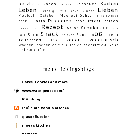
herzhaft
Kuchen
Japan
Kochbuch
Katzen
Leben
Lieben
Leipzig
Let's have Dinner
Meeresfrüchte
Magical October
oishiiweeks
Probieren
Pasta
Produkttest
Reisen
otaku
Rezept
Schokolade
Salat
Reiskocher
Sex
Snack
süß
Shop
Suppe
Übern
Talk
Sticken
vegan
vegetarisch
Tellerrand
USA
Zeitschrift
Zu Gast
Wochenliebchen
Zeit für Tee
bei
zuckerfrei
meine lieblingsblogs
Cakes, Cookies and more
www.waseigenes.com/
Plötzblog
(no) plain Vanilla Kitchen
glasgefluester
moey's kitchen
herznah